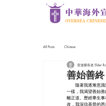
All Posts
Chinese
雷達榮長老 Elder Robe
善始善終
      隨著我逐漸意識到自己人生的歲月已過半，善終之道便成為我思考的課題。就像賽跑選手
一樣，我渴望善始善
離正道。歷經畢生事
改，我深信基督的恩