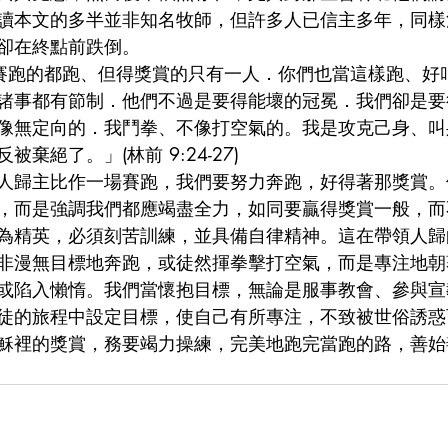
讀本文的多半並非知名牧師，但許多人已信主多年，同樣
卻在終點前跌倒。
在場上賽跑的都跑、但得獎賞的只有一人．你們也當這樣跑、
諸事都有節制．他們不過是要得能壞的冠冕．我們卻是要
像無定向的．我鬥拳、不像打空氣的。我是攻克己身、叫
棄絕了。」(林前 9:24-27)
事與領人歸主比作一場賽跑，我們要努力奔跑，好得著那獎賞
，而是強調我們都應竭盡全力，如同要贏得獎賞一般，而
為精英，必須刻苦訓練，並具備自律精神。這在帶領人歸
非漫無目標地奔跑，或徒然揮拳擊打空氣，而是專注地朝
或陷入懶惰。我們當懷抱目標，無論是服事教會、參與宣
徒的旅程中設定目標，使自己有所專注，不致被世俗誘惑
穌裡的獎賞，務要竭力操練，完美地跑完當跑的路，善始