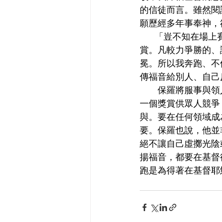
的信徒而言。雖然閱
願歷經多年事奉神，
     「豈不知
賞。凡較力爭勝的、
冕。所以我奔跑、不
傳福音給別人、自己反被
      保羅將服
一個獎賞供眾人競爭
與。要在任何領域成
要。保羅也說，他並
絕不讓自己虛擲光陰
揚福音，都要在基督
跑是為得著在基督耶