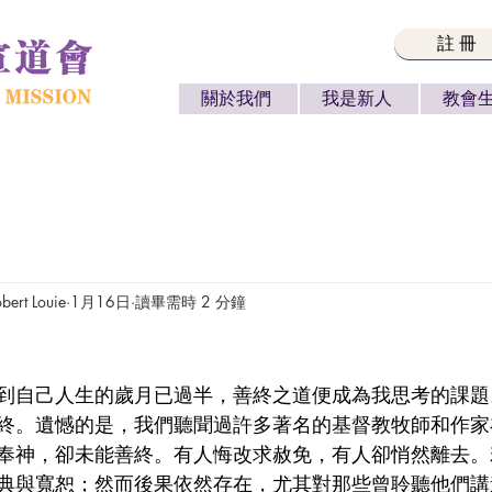
註冊
關於我們
我是新人
教會
rt Louie
1月16日
讀畢需時 2 分鐘
終。遺憾的是，我們聽聞過許多著名的基督教牧師和作家
奉神，卻未能善終。有人悔改求赦免，有人卻悄然離去。
典與寬恕；然而後果依然存在，尤其對那些曾聆聽他們講