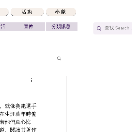
活動
奉獻
生活
宣教
分類訊息
在生涯暮年時偏
若他們真心悔
道、閱讀其著作