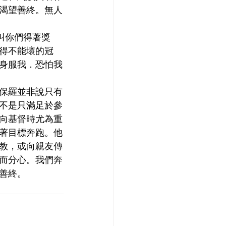
渴望善終。無人
好叫你們得著獎
得不能壞的冠
身服我．恐怕我
。保羅並非說只有
不是只滿足於參
向基督時尤為重
著目標奔跑。他
教，或向親友傳
而分心。我們奔
善終。