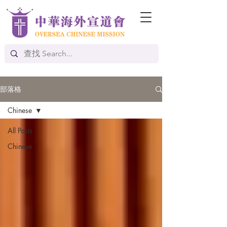
部落格
Chinese
All Posts
Chinese