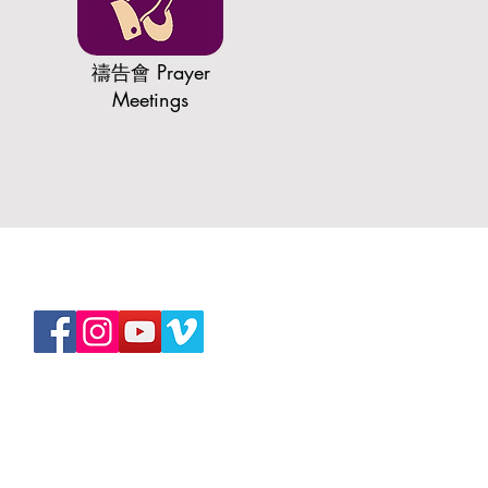
​禱告會 Prayer
Meetings