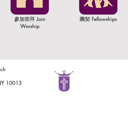
​參加崇拜 Join
​團契 Fellowships
Worship
rch
 NY 10013