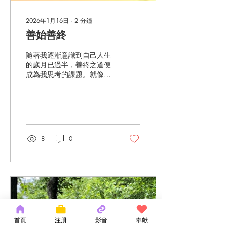
東西，而我們用這些東西取
代了神自己。 對我而言，敬
畏神並不是因為擔心失去救
2026年1月16日
∙
2
分鐘
恩，因為我知道耶穌的寶血
善始善終
是救恩的保證。我真正擔心
的是過度享受生活，使我在
隨著我逐漸意識到自己人生
靈性上變得懶惰，並且用這
的歲月已過半，善終之道便
個世界的偶像取代了神。偶
成為我思考的課題。就像賽
像崇拜不只是貪婪、情慾和
跑選手一樣，我渴望善始善
不潔等顯而易見的錯事。偶
終。遺憾的是，我們聽聞過
像崇拜可以有美好的包裝，
許多著名的基督教牧師和作
例如為學業、事業、成功去
家在生涯暮年時偏離正道。
追求、甚至為建立一個美好
歷經畢生事奉神，卻未能善
的家庭而努力。 ...
終。有人悔改求赦免，有人
8
0
卻悄然離去。若他們真心悔
改，我深信基督的恩典與寬
恕；然而後果依然存在，尤
其對那些曾聆聽他們講道、
閱讀其著作的信徒而言。雖
然閱讀本文的多半並非知名
牧師，但許多人已信主多
年，同樣渴望善終。無人願
歷經多年事奉神，卻在終點
首頁
注册
影音
奉獻