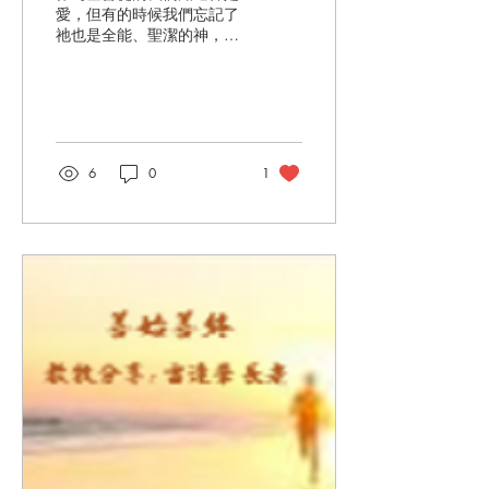
愛，但有的時候我們忘記了
祂也是全能、聖潔的神，只
把祂當作我們的朋友而不是
宇宙偉大的創造者。箴言
9:10 提醒我們「敬畏耶和
華是智慧的開端」。這種敬
畏並不是在祂面前感到不安
或害怕。正確的敬畏是對祂
6
0
1
聖名的敬畏，對祂主權完全
的尊重。隨著對神的敬畏增
加，我們的驕傲就會減少。
有一天，我在商店裡，有一
個小女孩因為沒有得到她想
要的玩具而尖叫和哭泣。她
的父母可能常常都是她想要
什麼就給她什麼，沒有太多
管教而變成這樣。我心裡
想，真是個被寵壞的孩子。
這個就好像一位仁慈的爸爸
的孩子們一樣，孩子們總是
收到爸爸的禮物而且從來不
懼怕他，我們也可能被寵壞
了。神常常賜給我們享受的