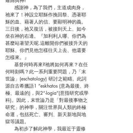
耀歸與神!
      感謝神，為了我們，主道成肉身，
祂來了！神設立耶穌作挽回祭、憑著耶
穌的血、藉著人的信、要顯明神的義。
三日後，祂又復活，被接到天上、如今
坐在神的右邊。『加利利人哪、你們為
甚麼站著望天呢.這離開你們被接升天的
耶穌、你們見他怎樣往天上去、他還要
怎樣來。』
      基督何時再來?祂將如何再來？在任
何時刻嗎？此一系列重要問題，乃「末
世論」(eschatology) 研討之範疇。此詞
源自古希臘語1 ”eskhatos (意為最後、終
極、最遠的)，與2“-logia”(意指研究或學
科)。因此，末世論乃是「對最後事物之
研究」的神學，關注世界與人類的終極
命運，包括死亡、審判、新天新地與地
獄等議題。
      為初步了解此神學，我最近于靈修