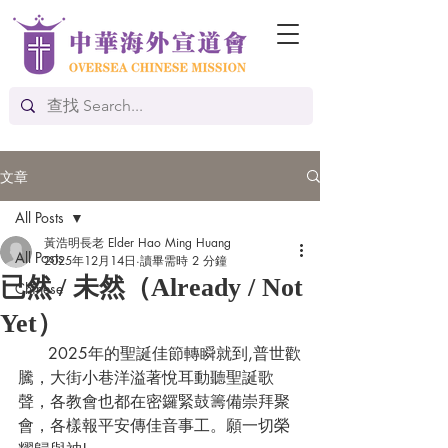
文章
All Posts
黃浩明長老 Elder Hao Ming Huang
All Posts
2025年12月14日
讀畢需時 2 分鐘
已然 / 未然（Already / Not
Chinese
Yet）
      2025年的聖誕佳節轉瞬就到,普世歡
騰，大街小巷洋溢著悅耳動聽聖誕歌
聲，各教會也都在密鑼緊鼓籌備崇拜聚
會，各樣報平安傳佳音事工。願一切榮