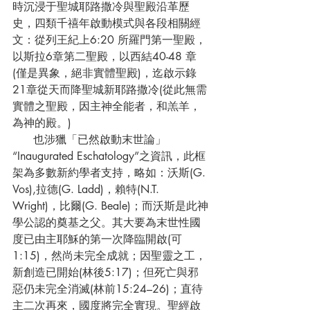
時沉浸于聖城耶路撒冷與聖殿沿革歷
史，四類千禧年啟動模式與各段相關經
文：從列王紀上6:20 所羅門第一聖殿，
以斯拉6章第二聖殿，以西結40-48 章
(僅是異象，絕非實體聖殿)，迄啟示錄
21章從天而降聖城新耶路撒冷(從此無需
實體之聖殿，因主神全能者，和羔羊，
為神的殿。)
      也涉獵「已然啟動末世論」
“Inaugurated Eschatology”之資訊，此框
架為多數新約學者支持，略如：沃斯(G. 
Vos),拉德(G. Ladd)，賴特(N.T. 
Wright)，比爾(G. Beale)；而沃斯是此神
學公認的奠基之父。其大要為末世性國
度已由主耶穌的第一次降臨開啟(可
1:15)，然尚未完全成就；因聖靈之工，
新創造已開始(林後5:17)；但死亡與邪
惡仍未完全消滅(林前15:24–26)；直待
主二次再來，國度將完全實現。聖經啟