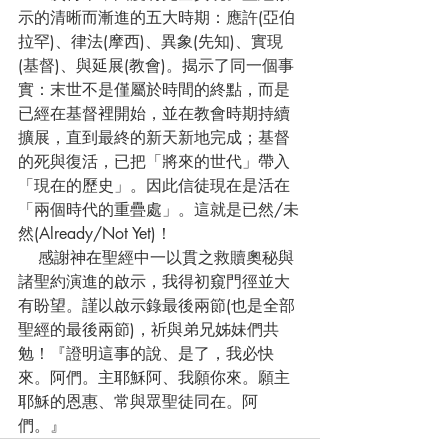
示的清晰而漸進的五大時期：應許(亞伯
拉罕)、律法(摩西)、異象(先知)、實現
(基督)、與延展(教會)。揭示了同一個事
實：末世不是僅屬於時間的終點，而是
已經在基督裡開始，並在教會時期持續
擴展，直到最終的新天新地完成；基督
的死與復活，已把「將來的世代」帶入
「現在的歷史」。因此信徒現在是活在
「兩個時代的重疊處」。這就是已然/未
然(Already/Not Yet)！
    感謝神在聖經中一以貫之救贖奧秘與
諸聖約演進的啟示，我得初窺門徑並大
有盼望。謹以啟示錄最後兩節(也是全部
聖經的最後兩節)，祈與弟兄姊妹們共
勉！『證明這事的說、是了，我必快
來。阿們。主耶穌阿、我願你來。願主
耶穌的恩惠、常與眾聖徒同在。阿
們。』