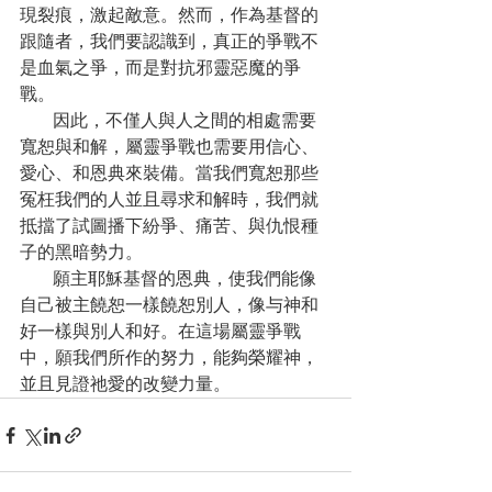
現裂痕，激起敵意。然而，作為基督的
跟隨者，我們要認識到，真正的爭戰不
是血氣之爭，而是對抗邪靈惡魔的爭
戰。
      因此，不僅人與人之間的相處需要
寬恕與和解，屬靈爭戰也需要用信心、
愛心、和恩典來裝備。當我們寬恕那些
冤枉我們的人並且尋求和解時，我們就
抵擋了試圖播下紛爭、痛苦、與仇恨種
子的黑暗勢力。
      願主耶穌基督的恩典，使我們能像
自己被主饒恕一樣饒恕別人，像与神和
好一樣與別人和好。在這場屬靈爭戰
中，願我們所作的努力，能夠榮耀神，
並且見證祂愛的改變力量。