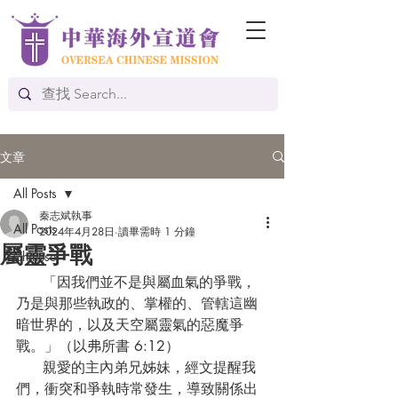
文章
All Posts
秦志斌執事
All Posts
2024年4月28日
讀畢需時 1 分鐘
屬靈爭戰
Chinese
      「因我們並不是與屬血氣的爭戰，
乃是與那些執政的、掌權的、管轄這幽
暗世界的，以及天空屬靈氣的惡魔爭
戰。」（以弗所書 6:12）
      親愛的主內弟兄姊妹，經文提醒我
們，衝突和爭執時常發生，導致關係出