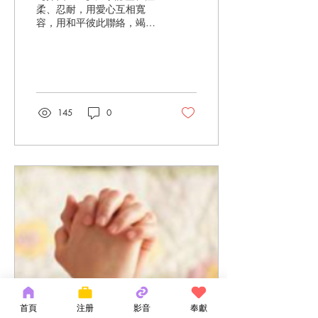
柔、忍耐，用愛心互相寬
容，用和平彼此聯絡，竭力
保守聖靈所賜合而為一的
心。(以弗所書4:2-3) 在基督
裡我們成為一家人，我們都
是神的兒女，是主內的弟兄
姊妹。人數雖多，在教會成
為基督的身體，主耶穌就是
145
0
教會的頭，我們互成肢體，
彼此聯絡，彼此服事。其實
並...
首頁
注册
影音
奉獻