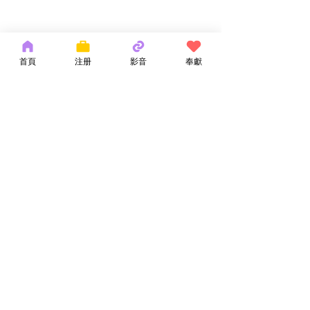
首頁
注册
影音
奉獻
留言
神的話語
耶和華拉法，醫
撰寫留言......