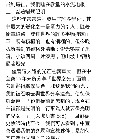
飛到這裡。我們睡在教堂的水泥地板
上，點著蠟燭照明。
    這些年來來這裡發生了許多變化，其
中最大的變化之一是電力的引入，隨著
輸電線路，發達世界的許多事物接踵而
至，既有積極的，也有消極的。但今晚
我所看到的卻格外清晰：燈光驅散了黑
暗。小鎮四周一片漆黑，但山坡上卻點
綴著燈光。
    儘管這人造的光芒意義重大，但在中
宣會65年來所分享「世界之光」面前，
它卻顯得黯然失色。耶穌是我們的光，
我們被召喚去與世界分享這光。使徒保
羅寫道：「你們從前是黑暗的，現今在
主裡卻是光明的，行事為人就要像光明
的兒女。」（以弗所書 5:8）。回顧從
史牧師時代至今，我們可以看到，中宣
會透過我們的會眾和宣教夥伴，是如何
真正活出光明之子的樣式。