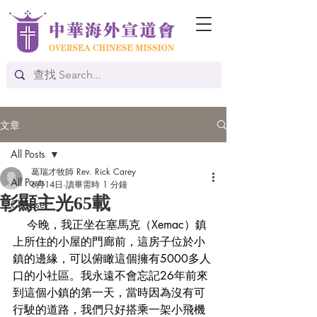
文章
All Posts
葛瑞才牧師 Rev. Rick Carey
All Posts
6月14日
讀畢需時 1 分鐘
彰顯主光65載
Chinese
    今晚，我正坐在塞馬克（Xemac）鎮
上所住的小屋的門廊前，這房子位於小
鎮的邊緣，可以俯瞰這個擁有5000多人
口的小社區。我永遠不會忘記26年前來
到這個小鎮的第一天，當時因為沒有可
行駛的道路，我們只好搭乘一架小飛機