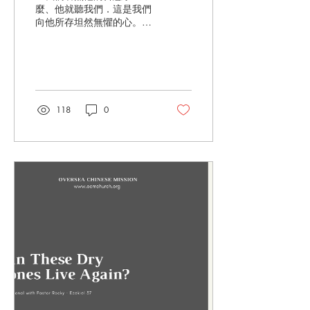
麼、他就聽我們．這是我們
向他所存坦然無懼的心。既
然知道他聽我們一切所求
的、就知道我們所求於他的
無不得著。」 （約翰一書
5:14-15） 我們時常向神禱
告，但有時候會因為沒有得
到所求的而灰心，覺得神不
118
0
聽我們的祈求，甚至責怪神
不聽禱告。但我們有沒有想
過，...