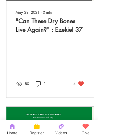
May 28, 2021
∙
0
min
"Can These Dry Bones
Live Again?" : Ezekiel 37
80
1
4
Home
Register
Videos
Give