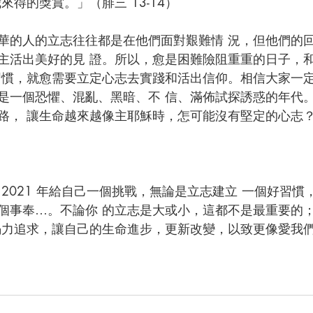
得的獎賞。」（腓三 13-14）  
華的人的立志往往都是在他們面對艱難情 況，但他們的
主活出美好的見 證。所以，愈是困難險阻重重的日子，
習慣，就愈需要立定心志去實踐和活出信仰。相信大家一定
是一個恐懼、混亂、黑暗、不 信、滿佈試探誘惑的年代
路， 讓生命越來越像主耶穌時，怎可能沒有堅定的心志
 
2021 年給自己一個挑戰，無論是立志建立 一個好習慣
個事奉…。不論你 的立志是大或小，這都不是最重要的
竭力追求，讓自己的生命進步，更新改變，以致更像愛我們