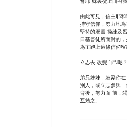
督耶 穌裏從上面召我來
由此可見，信主耶和
持守信仰，努力地為
堅持的屬靈 操練及
日基督徒所面對的，
為主跑上這條信仰窄
立志去 改變自己呢？ 
弟兄姊妹，鼓勵你在 
別人，或立志參與一
背後，努力面 前，
互勉之。