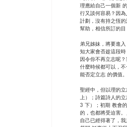
理應給自己一個新 
行又談何容易？因為
計劃，沒有持之恆的
幫助，相信所訂的目 
弟兄姊妹，將要進入 
知大家會否趁這段時
因令你不再立志呢？
什麼時候都可以，不
能否定立志 的價值。 
聖經中，但以理的立
上）；詩篇詩人的立
3 下）；初期 教
的，也都將受迫害。
自己已經得著了，我