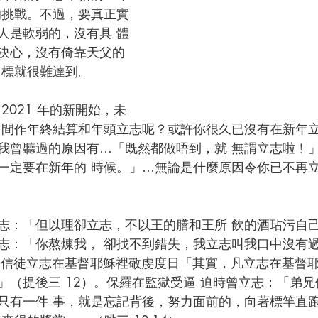
的挑戰。不過，要真正實
人是軟弱的，沒有具 體
決心，沒有倚靠天父的
標就很難達到。  
2021 年的新開始，未
 間作年終結算和年頭立志呢？或許你很久已沒有在新年立
我曾聽過的原因有…「既然都做唔到，就 無謂立志啦﹗
一定要在新年的 時候。」…無論是什麼原因令你已不再
 
志：「但以理卻立志，不以王的膳和王所 飲的酒玷污自己」
志：「你熬煉我， 卻找不到錯失，我立志叫我口中沒有過
會的信徒立志在基督耶穌裡敬虔度日「其實，凡立志在基督耶
」（提後三 12）。保羅在監獄受逼 迫時曾立志：「弟
只有一件 事，就是忘記背後，努力面前的，向著標竿直