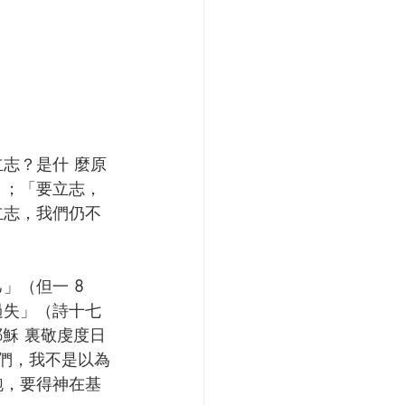
志？是什 麼原
」；「要立志，
立志，我們仍不
（但一 8 
失」（詩十七 
穌 裏敬虔度日
兄們，我不是以為
跑，要得神在基