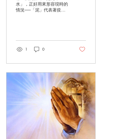
水」，正好用來形容現時的
情況──「泥」代表著疫
情、「水」代表著人心的無
奈、失落，或許就這樣地拖
拖拉拉的進入新的一年。正
因為在這個含糊的狀態下，
要展望和計劃2022年都是
困難的，因為沒有甚麼可以
1
0
牢靠掌握。...