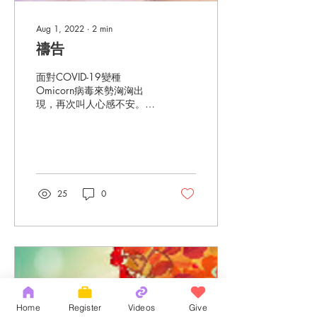
Aug 1, 2022
∙
2
min
禱告
面對COVID-19變種
Omicorn病毒來勢洶洶出
現，再次叫人心感不安。詩
篇一百零二篇是個人禱文，
是詩人在困苦時向耶和華傾
吐苦情的禱告。在整篇禱文
中，詩人提到自己國家的不
幸，成了他親身的苦痛；他
嘆息人生短暫，惟憑信依靠
25
0
耶和華，盼望終能回歸家
園，聖城重建。詩篇102篇
1-2...
Home
Register
Videos
Give