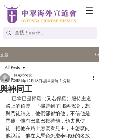
文章
All Posts
林永裕牧師
All Posts
2021年12月16日
讀畢需時 1 分鐘
與神同工
Chinese
    巴拿巴是掃羅（又名保羅）服侍主道
路上的伯樂。「掃羅到了耶路撒冷，想
與門徒結交，他們卻都怕他，不信他是
門徒。惟有巴拿巴接待他，領去見使
徒，把他在路上怎麼看見主，主怎麼向
他說話，他在大馬色怎麼奉耶穌的名放