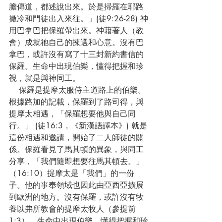
膽傳道，都述說出來。於是掃羅在耶路
撒冷和門徒出入來往。」(徒9:26-28) 神
用巴拿巴把保羅帶出來。神藉著人（教
會）成就祂自己的揀選和心意。沒有巴
拿巴，或許沒有寫了十三封新約書信的
保羅。生命中出現伯樂，懂得把握和珍
視，就是與神同工。
    保羅是提摩太服侍主道路上的伯樂。
根據路加的記載，保羅到了路司得，與
提摩太相遇，「保羅想要他與自己同
行。」 (徒16:3，《新漢語譯本》) 就是
這份相遇和邀請，開始了二人師徒的關
係。保羅看見了馬其頓的異象，與同工
分享，「我們隨即想要往馬其頓去。」
（16:10）提摩太是「我們」的一份
子。他的事奉領域也因此由亞西亞擴展
到歐洲的地方。沒有保羅，或許沒有牧
養以弗所教會的提摩太牧人（參提前
1:3）。生命中出現伯樂，懂得把握和珍