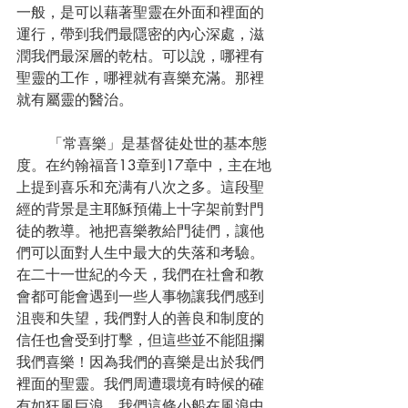
一般，是可以藉著聖靈在外面和裡面的
運行，帶到我們最隱密的內心深處，滋
潤我們最深層的乾枯。可以說，哪裡有
聖靈的工作，哪裡就有喜樂充滿。那裡
就有屬靈的醫治。
       「常喜樂」是基督徒处世的基本態
度。在约翰福音13章到17章中，主在地
上提到喜乐和充满有八次之多。這段聖
經的背景是主耶穌預備上十字架前對門
徒的教導。祂把喜樂教給門徒們，讓他
們可以面對人生中最大的失落和考驗。
在二十一世紀的今天，我們在社會和教
會都可能會遇到一些人事物讓我們感到
沮喪和失望，我們對人的善良和制度的
信任也會受到打擊，但這些並不能阻攔
我們喜樂！因為我們的喜樂是出於我們
裡面的聖靈。我們周遭環境有時候的確
有如狂風巨浪，我們這條小船在風浪中