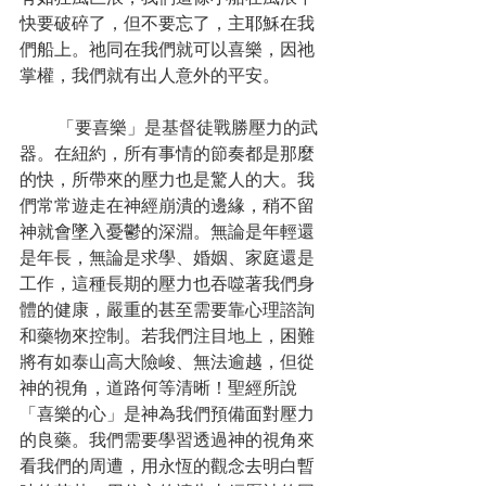
快要破碎了，但不要忘了，主耶穌在我
們船上。祂同在我們就可以喜樂，因祂
掌權，我們就有出人意外的平安。
       「要喜樂」是基督徒戰勝壓力的武
器。在紐約，所有事情的節奏都是那麼
的快，所帶來的壓力也是驚人的大。我
們常常遊走在神經崩潰的邊緣，稍不留
神就會墜入憂鬱的深淵。無論是年輕還
是年長，無論是求學、婚姻、家庭還是
工作，這種長期的壓力也吞噬著我們身
體的健康，嚴重的甚至需要靠心理諮詢
和藥物來控制。若我們注目地上，困難
將有如泰山高大險峻、無法逾越，但從
神的視角，道路何等清晰！聖經所說
「喜樂的心」是神為我們預備面對壓力
的良藥。我們需要學習透過神的視角來
看我們的周遭，用永恆的觀念去明白暫