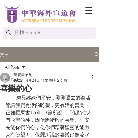
文章
All Posts
黃慶雲弟兄
All Posts
2022年4月24日
讀畢需時 2 分鐘
喜樂的心
Chinese
       弟兄姊妹們平安，剛剛過去的復活
節讓我們有活的盼望，更有活的喜樂！
正如羅馬書15章13節所說：「但願使人
有盼望的神，因信將諸般的喜樂、平安
充滿你們的心，使你們藉著聖靈的能力
大有盼望！」保羅所說的喜樂好像流水