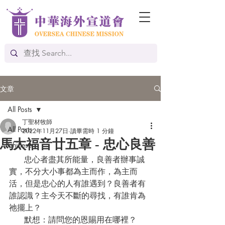
文章
All Posts
丁聖材牧師
All Posts
2022年11月27日
讀畢需時 1 分鐘
馬太福音廿五章 - 忠心良善
Chinese
      忠心者盡其所能量，良善者辦事誠
實，不分大小事都為主而作，為主而
活，但是忠心的人有誰遇到？良善者有
誰認識？主今天不斷的尋找，有誰肯為
祂擺上？
      默想：請問您的恩賜用在哪裡？