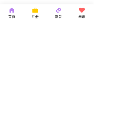
首頁
注册
影音
奉獻
留言
神的話語
耶和華拉法，醫
撰寫留言......
Copyright 2026 by OCM Church
154 Hester Street, New York, NY 10013
Tel:
(212) 219-1472