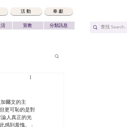
活動
奉獻
生活
宣教
分類訊息
但更可恥的是對
討論人真正的光
此感到羞愧。」