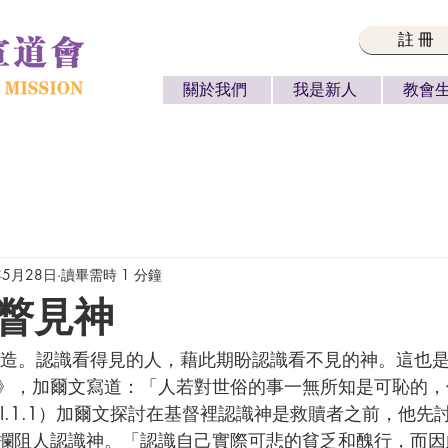
註冊
關於我們
我是新人
教會
年5月28日
讀畢需時 1 分鐘
瞥見神
》，加爾文寫道：「人若對世俗的事一無所知是可恥的，
I.1.1）加爾文探討在基督裡認識神是救贖者之前，他先
攔阻人認識神。「認識自己實際可悲的貧乏和醜行，而因