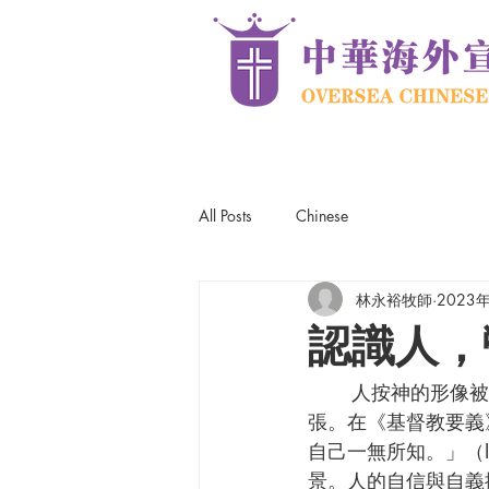
All Posts
Chinese
林永裕牧師
2023
認識人，
	人按神的形像被造。認識看得見的人，藉此期盼認識看不見的神。這也是加爾文的主
張。在《基督教要義
自己一無所知。」（I
景。人的自信與自義