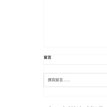
留言
揀選的恩典
撰寫留言......