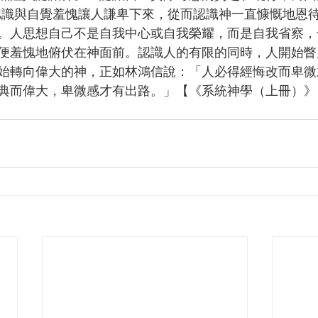
自我認識與自覺羞愧讓人謙卑下來，從而認識神一直慷慨地恩
。人思想自己不是自我中心或自我榮耀，而是自我省察，
便羞愧地俯伏在神面前。認識人的有限的同時，人開始瞥
始轉向偉大的神，正如林鴻信說：「人必得經悔改而卑微
典而偉大，卑微感才有出路。」【《系統神學（上冊）》
】