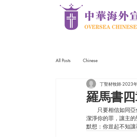
All Posts
Chinese
丁聖材牧師
2023
羅馬書四章
      只要相信如同亞伯拉罕信神，信心與應許並行合一，接受耶穌為你個人的救主，求主寶血
潔淨你的罪，讓主的
默想：你豈起不知讓