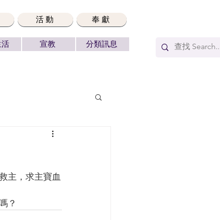
活動
奉獻
生活
宣教
分類訊息
嗎？