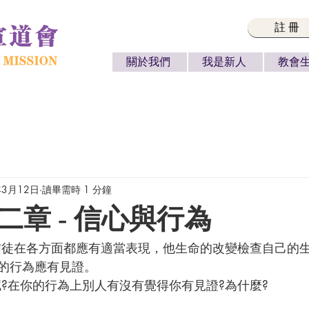
註冊
關於我們
我是新人
教會
年3月12日
讀畢需時 1 分鐘
二章 - 信心與行為
的行為應有見證。 
呢?在你的行為上別人有沒有覺得你有見證?為什麼?