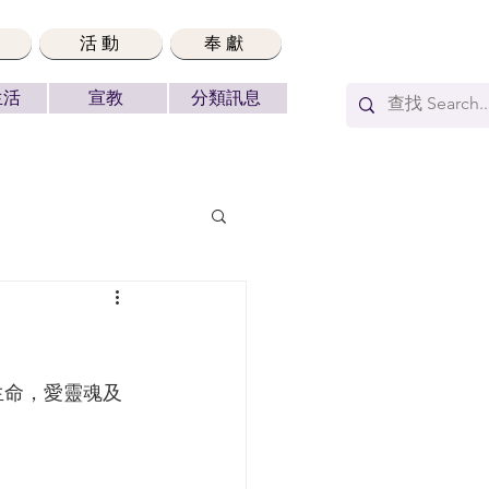
活動
奉獻
生活
宣教
分類訊息