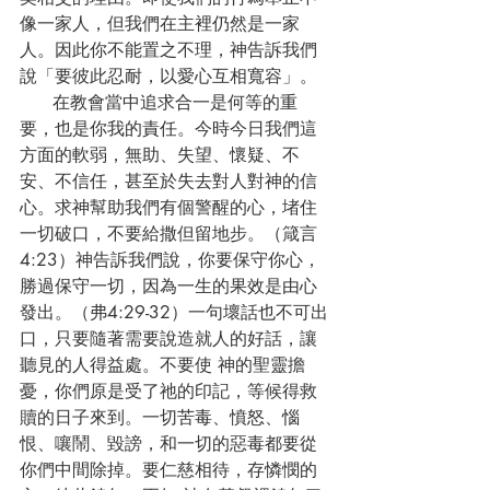
像一家人，但我們在主裡仍然是一家
人。因此你不能置之不理，神告訴我們
說「要彼此忍耐，以愛心互相寬容」。
      在教會當中追求合一是何等的重
要，也是你我的責任。今時今日我們這
方面的軟弱，無助、失望、懷疑、不
安、不信任，甚至於失去對人對神的信
心。求神幫助我們有個警醒的心，堵住
一切破口，不要給撒但留地步。（箴言
4:23）神告訴我們說，你要保守你心，
勝過保守一切，因為一生的果效是由心
發出。（弗4:29-32）一句壞話也不可出
口，只要隨著需要說造就人的好話，讓
聽見的人得益處。不要使 神的聖靈擔
憂，你們原是受了祂的印記，等候得救
贖的日子來到。一切苦毒、憤怒、惱
恨、嚷鬧、毀謗，和一切的惡毒都要從
你們中間除掉。要仁慈相待，存憐憫的