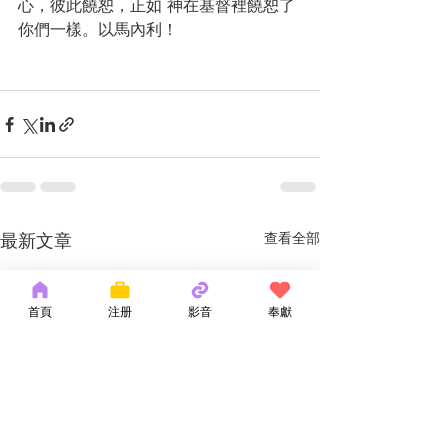
心，彼此饒恕，正如 神在基督裡饒恕了
你們一樣。以馬內利！
最新文章
查看全部
首頁
注册
影音
奉獻