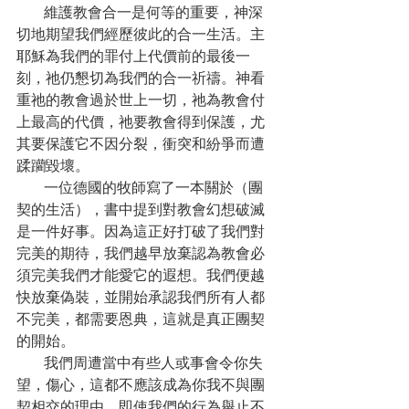
      維護教會合一是何等的重要，神深
切地期望我們經歷彼此的合一生活。主
耶穌為我們的罪付上代價前的最後一
刻，祂仍懇切為我們的合一祈禱。神看
重祂的教會過於世上一切，祂為教會付
上最高的代價，祂要教會得到保護，尤
其要保護它不因分裂，衝突和紛爭而遭
蹂躪毀壞。
      一位德國的牧師寫了一本關於（團
契的生活），書中提到對教會幻想破滅
是一件好事。因為這正好打破了我們對
完美的期待，我們越早放棄認為教會必
須完美我們才能愛它的遐想。我們便越
快放棄偽裝，並開始承認我們所有人都
不完美，都需要恩典，這就是真正團契
的開始。
      我們周遭當中有些人或事會令你失
望，傷心，這都不應該成為你我不與團
契相交的理由。即使我們的行為舉止不