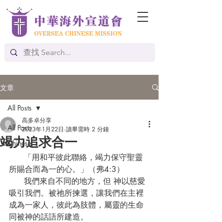
文章
All Posts
高多卓分享
All Posts
2023年1月22日
讀畢需時 2 分鐘
竭力追求合一
Chinese
      「用和平彼此聯絡，竭力保守聖靈
所賜合而為一的心。」（弗4:3）
      我們來自不同的地方，但 神以慈愛
吸引我們。被祂所揀選，讓我們在主裡
成為一家人，彼此為肢體，屬靈的生命
同被神的話語所建造。