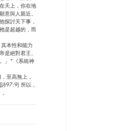
在天上，你在地
願意與人親近。
他探討天下事，
祂是超越的，而
帝是絕對君王、
。」*《系統神
7:9) 所以，
）。