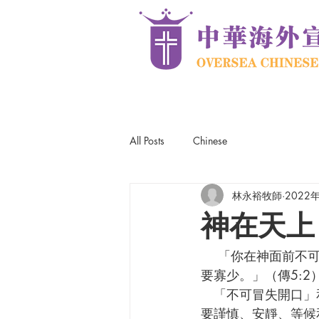
All Posts
Chinese
林永裕牧師
2022
神在天上
    「你在神面前不可冒失開口，也不可心急發言；因為神在天上，你在地下，所以你的言語
要寡少。」（傳5:2
   「不可冒失開口」和「不可心急發言」是平行的。兩者跟人的說話有關。在神面前，敬拜者
要謹慎、安靜、等候