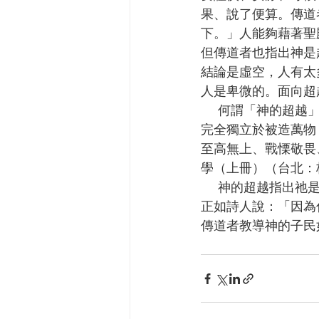
果、說了便算。傳道
下。」人能夠藉著聖
但傳道者也指出神是
結論是虛空，人有太
人是卑微的。面向超
    何謂「神的超越」？林鴻信寫道：「超越性指向創造者遠遠地超過被造者，其本性和能力
完全獨立於被造萬物
至高無上、戰慄敬畏
學（上冊）（台北：校
    神的超越指出祂是獨立於人，不受任何祂以外的人與事所影響。祂超越一切，至高無上，
正如詩人說：「因為你
傳道者教導神的子民如何敬