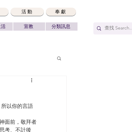
活動
奉獻
生活
宣教
分類訊息
思考、不計後