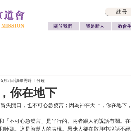
註冊
關於我們
我是新人
教會
年6月3日
讀畢需時 1 分鐘
，你在地下
）
和聆聽。這是智慧人的表現。愚昧人卻在敬拜中說話不經