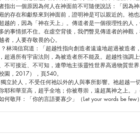
者指出一個原因為何人在神面前不可隨便說話：「因為神
殿的存在和獻祭來到神面前，證明神是可以親近的。祂也
超越的，因為「神在天上」。傳道者是一個很理性的人，
多的事情抓不住。在虛空背後，我們瞥見傳道者的神觀，
越者，人要存敬畏的心。
，超過所有宇宙法則，為被造者所不能及。超越性強調上
、不可接近、不可知，連帶地主張靈性世界高過物質世界
園，2017），頁540。
耶和華至高，超乎全地；你被尊崇，遠超萬神之上。」(詩9
拜：「你的言語要寡少」（Let your words be few