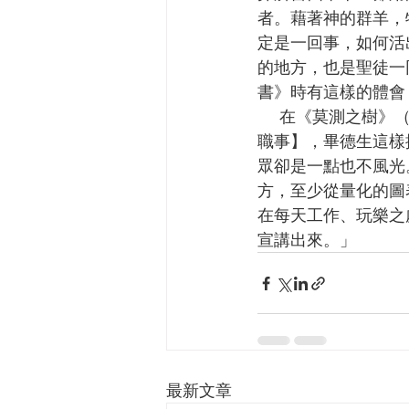
者。藉著神的群羊，
定是一回事，如何活
的地方，也是聖徒一同
書》時有這樣的體會
    在《莫測之樹》（Under the Unpredictable Plant）【這書從《約拿書》探討教牧的召命與
職事】，畢德生這樣描述
眾卻是一點也不風光
方，至少從量化的圖
在每天工作、玩樂之
宣講出來。」
最新文章