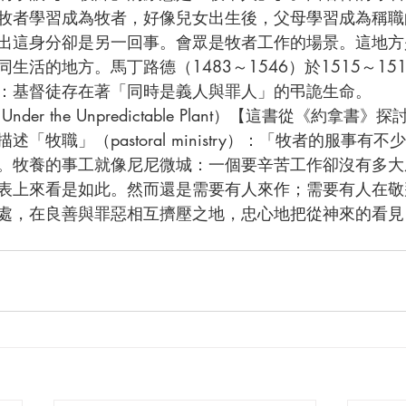
牧者學習成為牧者，好像兒女出生後，父母學習成為稱職
出這身分卻是另一回事。會眾是牧者工作的場景。這地方
生活的地方。馬丁路德（1483～1546）於1515～15
：基督徒存在著「同時是義人與罪人」的弔詭生命。
「牧職」（pastoral ministry）：「牧者的服事有
。牧養的事工就像尼尼微城：一個要辛苦工作卻沒有多大
表上來看是如此。然而還是需要有人來作；需要有人在敬
處，在良善與罪惡相互擠壓之地，忠心地把從神來的看見