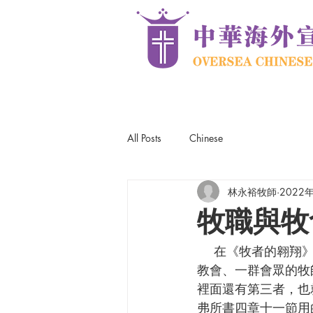
All Posts
Chinese
林永裕牧師
2022
牧職與牧
    在《牧者的翱翔》一書中，畢德生（Eugene Peterson）寫道：「我不僅是牧師，還是一間
教會、一群會眾的牧
裡面還有第三者，也
弗所書四章十一節用