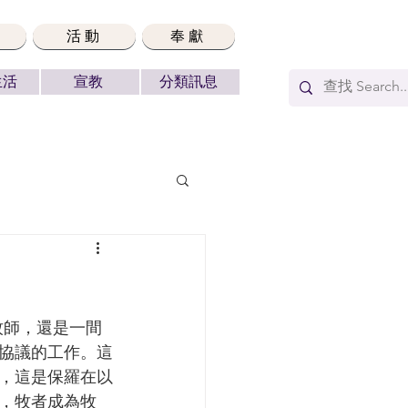
活動
奉獻
生活
宣教
分類訊息
協議的工作。這
，這是保羅在以
，牧者成為牧