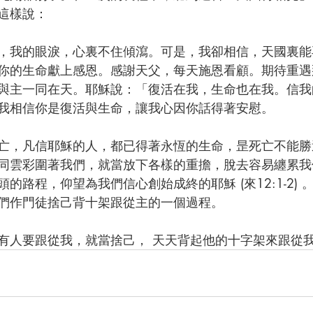
這樣說：
，我的眼淚，心裏不住傾瀉。可是，我卻相信，天國裏能
你的生命獻上感恩。感謝天父，每天施恩看顧。期待重遇
與主一同在天。耶穌說：「復活在我，生命也在我。信我
我相信你是復活與生命，讓我心因你話得著安慰。
亡，凡信耶穌的人，都已得著永恆的生命，昰死亡不能勝
同雲彩圍著我們，就當放下各樣的重擔，脫去容易纏累我
的路程，仰望為我們信心創始成終的耶穌 (來12:1-2) 
們作門徒捨己背十架跟從主的一個過程。
人要跟從我，就當捨己， 天天背起他的十字架來跟從我。」