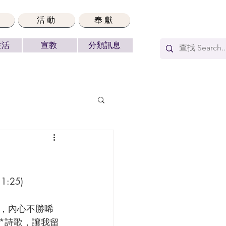
活動
奉獻
生活
宣教
分類訊息
25)
，內心不勝唏
*詩歌，讓我留