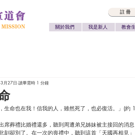
註冊
關於我們
我是新人
教會
年3月27日
讀畢需時 1 分鐘
命
生命也在我！信我的人，雖然死了，也必復活。」(約 11:
出席葬禮比婚禮還多，聽到周遭弟兄姊妹被主接回的消息
此刻卻別了。在一次的喪禮中，聽到這首「天國再相見」