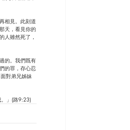
再相見。此刻道
那天，看見你的
的人雖然死了，
過的。我們既有
們的罪，存心忍
。面對弟兄姊妹
(路9:23)