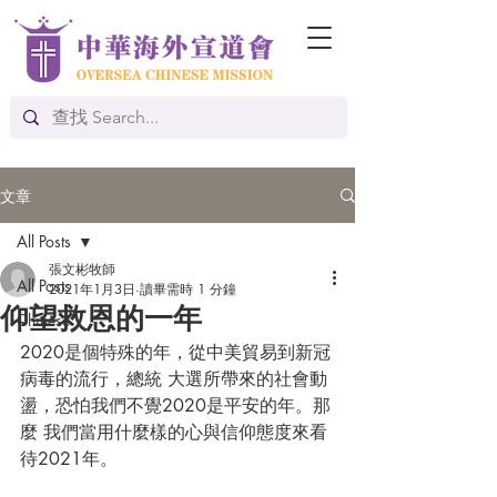
文章
All Posts
張文彬牧師
All Posts
2021年1月3日
讀畢需時 1 分鐘
仰望救恩的一年
Chinese
2020是個特殊的年，從中美貿易到新冠
病毒的流行，總統 大選所帶來的社會動
盪，恐怕我們不覺2020是平安的年。那
麼 我們當用什麼樣的心與信仰態度來看
待2021年。 