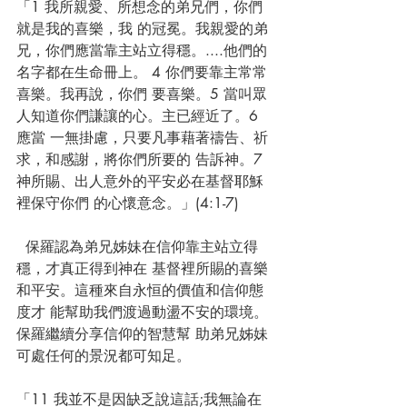
「1 我所親愛、所想念的弟兄們，你們
就是我的喜樂，我 的冠冕。我親愛的弟
兄，你們應當靠主站立得穩。....他們的 
名字都在生命冊上。 4 你們要靠主常常
喜樂。我再說，你們 要喜樂。5 當叫眾
人知道你們謙讓的心。主已經近了。6 
應當 一無掛慮，只要凡事藉著禱告、祈
求，和感謝，將你們所要的 告訴神。7 
神所賜、出人意外的平安必在基督耶穌
裡保守你們 的心懷意念。」(4:1-7) 
  保羅認為弟兄姊妹在信仰靠主站立得
穩，才真正得到神在 基督裡所賜的喜樂
和平安。這種來自永恒的價值和信仰態
度才 能幫助我們渡過動盪不安的環境。
保羅繼續分享信仰的智慧幫 助弟兄姊妹
可處任何的景況都可知足。 
「11 我並不是因缺乏說這話;我無論在