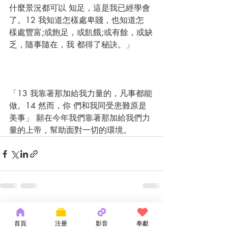
什麼景況都可以 知足，這是我已經學會
了。12 我知道怎樣處卑賤，也知道怎 
樣處豐富;或飽足，或飢餓;或有餘，或缺
乏，隨事隨在，我 都得了秘訣。」 
「13 我靠著那加給我力量的，凡事都能
做。14 然而，你 們和我同受患難原是
美事」 願在今年我們靠著那加給我們力 
量的上帝，幫助面對一切的環境。 
最新文章
查看全部
首頁
注册
影音
奉獻