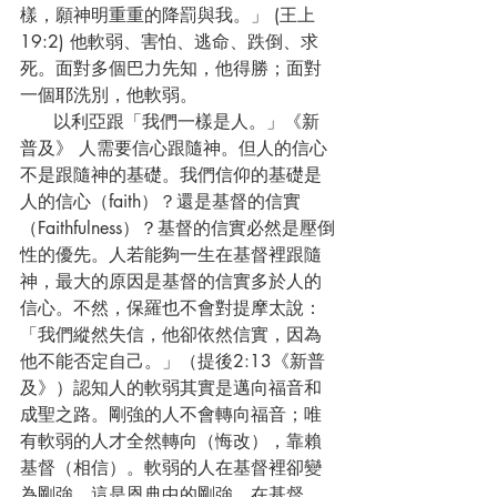
樣，願神明重重的降罰與我。」 (王上
19:2) 他軟弱、害怕、逃命、跌倒、求
死。面對多個巴力先知，他得勝；面對
一個耶洗別，他軟弱。
      以利亞跟「我們一樣是人。」《新
普及》 人需要信心跟隨神。但人的信心
不是跟隨神的基礎。我們信仰的基礎是
人的信心（faith）？還是基督的信實
（Faithfulness）？基督的信實必然是壓倒
性的優先。人若能夠一生在基督裡跟隨
神，最大的原因是基督的信實多於人的
信心。不然，保羅也不會對提摩太說：
「我們縱然失信，他卻依然信實，因為
他不能否定自己。」（提後2:13《新普
及》）認知人的軟弱其實是邁向福音和
成聖之路。剛強的人不會轉向福音；唯
有軟弱的人才全然轉向（悔改），靠賴
基督（相信）。軟弱的人在基督裡卻變
為剛強。這是恩典中的剛強。在基督