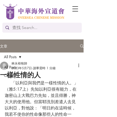
文章
All Posts
林永裕牧師
All Posts
2023年5月7日
讀畢需時 1 分鐘
一樣性情的人
Chinese
     「以利亞與我們是一樣性情的人。」
（雅5:17上）先知以利亞很有能力，在
迦密山上大戰巴力先知，並且得勝，神
大大的使用他。但當耶洗別差遣人去見
以利亞，對他說：「明日約在這時候，
我若不使你的性命像那些人的性命一