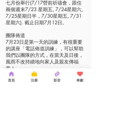
七月份舉行(7/17營前祈禱會，跟住
兩個週末7/23 星期五, 7/24星期六,
7/25星期日半，7/30星期五, 7/31
星期六). 截止日期7月12日。
團隊佈道
7月23日是第一天的訓練，有很重要
的講座「電話佈道訓練」，可以幫助
我們以團隊的方式，在當天及日後，
風雨不改持續地向家人及親友傳福
音！
首頁
注册
影音
奉獻
訓練與實踐
訓練加上實踐，讓大使命成為我們生
活的一部份。耶穌愛華埠每天都有訓
練與實踐並行。小組團隊的配搭，以
培養我們這兩個週末訓練之後延續佈
道的心志 。
報名