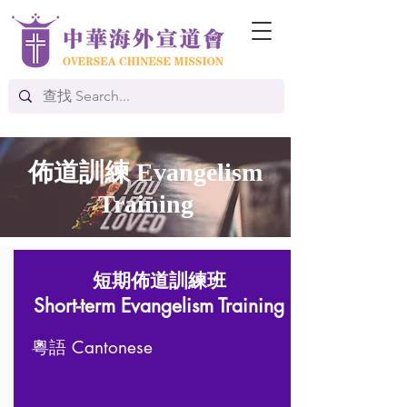
佈道訓練 Evangelism
Training
短期佈道訓練班
Short-term Evangelism Training
粵語 Cantonese