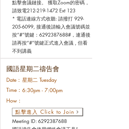
點擊會議鏈接。 獲取Zoom的密碼，
請致電212-219-1472 Ext 123
* 電話連線方式收聽: 請撥打
929-
205-6099
, 接通後請輸入會議號碼並
按“#”號鍵：6292387688#，連通後
請再按“#”號鍵正式進入會議 , 但看
不到講義
國語星期二禱告會
Date：
星期二 Tuesday
Time：
6:30pm - 7:00pm
How：
點擊進入 Click to Join
Meeting ID:
6292387688