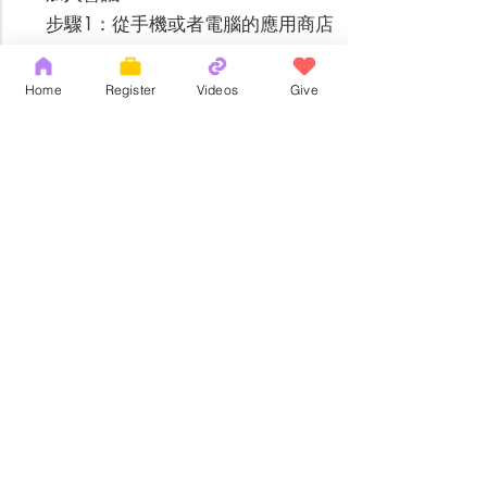
步驟1：從手機或者電腦的應用商店
下載Zoom並註冊。
步驟2：點擊會議邀請鏈接，然後按
Home
Register
Videos
Give
加入會議。
步驟3：在屏幕的左下方，您可以點
擊選擇“以設備音訊發出”
步驟4：在屏幕的左下方，您可以點
擊選擇是否“啟用視頻”
步驟5：您已經在參加會議了。如果
您想發言，可以點擊屏幕右下方
的“舉手”讓講員可以看到您
也可參閱
https://www.abs.edu/site/assets/fil
es/180319/zoom_zoom_-.pdf