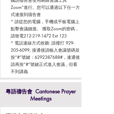
國語禱告會使用網絡會議工具“
Zoom”進行。您可以通過以下任一方
式連接到禱告會
* 請從您的電腦，手機或平板電腦上
點擊會議鏈接。 獲取Zoom的密碼，
請致電212-219-1472 Ext 123
* 電話連線方式收聽: 請撥打
929-
205-6099
, 接通後請輸入會議號碼並
按“#”號鍵：6292387688#，連通後
請再按“#”號鍵正式進入會議 , 但看
不到講義
粵語禱告會
Cantonese Prayer
Meetings