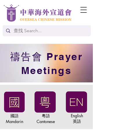
禱告會 Prayer
Meetings
​國語
​粵語
English
英語
Mandarin
Cantonese