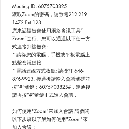
Meeting ID:
6075703825
獲取Zoom的密碼，請致電212-219-
1472 Ext 123
廣東話禱告會使用網絡會議工具“
Zoom”進行。您可以通過以下任一方
式連接到禱告會:
* 請從您的電腦，手機或平板電腦上
點擊會議鏈接
* 電話連線方式收聽: 請撥打
646-
876-9923
, 接通後請輸入會議號碼並
按“#”號鍵：6075703825#，連通後
請再按“#”號鍵正式進入會議 .
如何使用"Zoom"來加入會議 請參閱
以下步驟以了解如何使用"Zoom"來
加入會議：