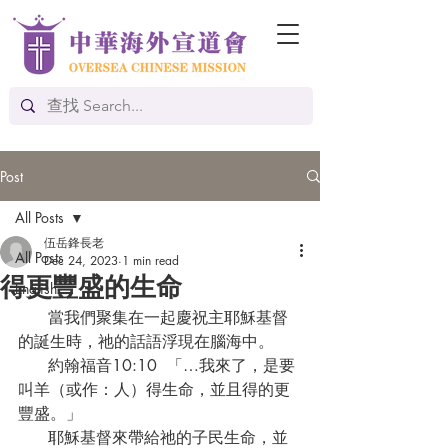
Post
All Posts
伍岳鋒長老
All Posts
Dec 24, 2023
1 min read
得更豐盛的生命
English
      當我們聚集在一起慶祝主耶穌基督
的誕生時，祂的話語浮現在腦海中。
      約翰福音10:10  「…我來了，是要
叫羊（或作：人）得生命，並且得的更
豐盛。」
      耶穌基督來帶給祂的子民生命，並