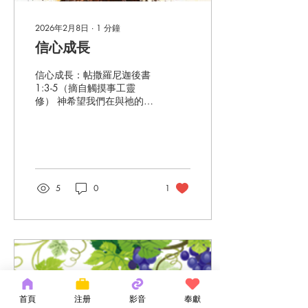
意識到我們並不孤單，也不
是唯一經歷苦難的人。我背
誦的一段經文，《彼得前
2026年2月8日
∙
1
分鐘
書》5章9至10節不斷堅固
信心成長
我的信心，充滿了由神而來
的盼望：『你們要用堅固的
信心成長：帖撒羅尼迦後書
信心抵擋他、因為知道你們
1:3-5（摘自觸摸事工靈
在世上的眾弟兄、也是經歷
修） 神希望我們在與祂的同
這樣的苦難。那賜諸般恩典
行中，信心不斷增長。信心
的 神、曾在基督裏召你
不僅僅是我們得救的一次性
們、得享他永遠的榮耀、等
事情；更是從得救那刻起持
你們暫受苦難之後、必要親
續的生活方式。理想情況
自成全你們、堅固你們、賜
下，我們活得越久，對神的
力量給你們。』 當我們經歷
信心就應該越堅固。神要我
苦難時，要知道其他信徒也
5
0
1
們對祂的信心日益增長，好
曾經經歷過類似的苦難，並
叫我們越來越倚靠祂。 我們
靠著神的幫助戰...
對主的信心程度會影響我們
生活的各個層面——思想、
態度、禱告與行為。試煉往
往能顯明我們對祂的信靠程
度，當面對苦難時，我們是
否只注意到痛苦與困境，還
是看見掌管萬事的天父何等
首頁
注册
影音
奉獻