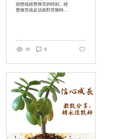
狀態或經歷痛苦的時刻。經
歷痛苦或必須面對苦難時，
我們尋求神的庇護以擺脫苦
難，對神的信心應該更加堅
定。 無論目前是否正遭受身
體或精神上的痛苦，總有一
天會面臨這樣的抉擇：是堅
定地信靠神，還是怨天尤
10
0
人、推卸責任。是自責、責
怪他人，或是憤怒地背離
神。在這樣做之前，請記
住：神深知苦難。因著對我
們無條件的愛，祂在十字架
上為我們受苦，成為贖罪
祭。正因基督的犧牲，我們
才信靠祂，盼望將來有一天
能與祂在天堂共度永生，這
份信心，也正是讓我們在苦
難中仍能懷抱希望的源泉。
無論我們正面臨或經歷怎樣
的痛苦與磨難，神都希望我
們能懷抱堅定不移的信心。
我們堅定信仰的一個方法是