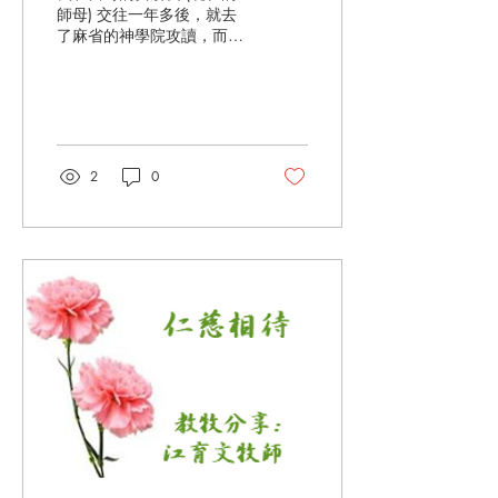
師母) 交往一年多後，就去
了麻省的神學院攻讀，而她
則仍然留在紐約大學攻讀研
究院。一年後，我向她求
婚。我們在這三年裡，加起
來只見面了大約三個月的時
間，那時候還沒有手機，紐
約和麻省之間的長途電話費
2
0
很貴，每分鐘25美仙，所以
我們每月只能通電話一次。
或者我們寫信，如今寫信這
門藝術已經失傳了。 收到她
的來信是我每天最開心的事
情。每當收到情書，我都會
迫不及待地把它拆開閱讀，
然後又會反覆閱讀，試著解
讀她字裡行間的意思，我努
力想要捕捉她對我一點一滴
的愛意。我也寫給她很多情
詩，她都保存了下來，我現
在想起來都覺得有些不好意
思。 你有沒有用同樣的方式
閱讀過聖經呢？這是神為你