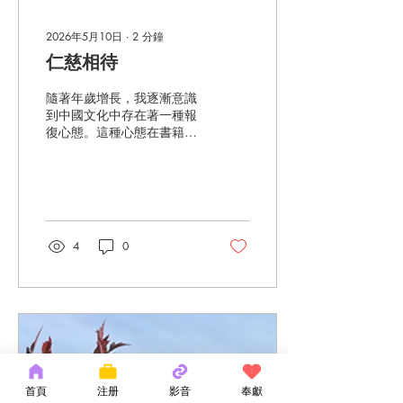
寫的一封情書。如果你沒有
仔細研讀過聖經，努力從中
汲取每一個智慧，那麼你就
2026年5月10日
∙
2
分鐘
無法完全品嚐到神為你預備
仁慈相待
的筵席。詩篇119篇103節
這樣說：「你的言語、在我
隨著年歲增長，我逐漸意識
上膛何等甘美‧在我口中比蜜
到中國文化中存在著一種報
更甜。」 聖經中充滿寶貴的
復心態。這種心態在書籍、
靈糧，它能滋養你的靈命。
電影、日常生活乃至家庭中
你現在是在飢餓中或是在飽
隨處可見。對家人和朋友而
腹神的話語中呢？每週去一
言，你能為他們做的最好的
次教會聽一堂道並不是靈糧
事之一，就是以仁慈相待，
筵席。如果你每週只吃一頓
這是愛的體現。當你不計較
飯，你是不會長大的，也不
親友的冒犯，選擇對他們仁
會健康的，屬靈的餵養也是
4
0
慈相待——即使他們不配得
如此。...
到這份仁慈——你就是在展
現仁慈。展現仁慈的另一個
重要之處是放下過往的傷
痛。每當家人做錯事，你是
否會在心裡記上一筆？你是
否經常提醒朋友他們曾經如
何傷害過你？聖經說，真正
的愛不會把傷害和冒犯記在
首頁
注册
影音
奉獻