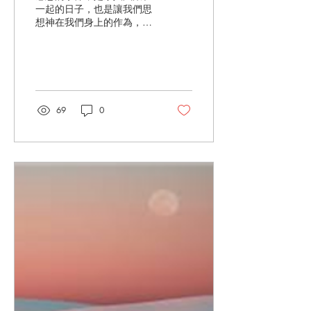
一起的日子，也是讓我們思
想神在我們身上的作為，
「數算主恩」這首詩歌提醒
我們要常常數算主恩： “當
你遇見苦難如同大波浪，當
你憂愁喪膽幾乎要絕望，若
把主的恩典從頭數一數，必
能叫你驚訝主奇妙看顧。 當
69
0
你掛念世事如同挑重擔，當
你背負十架覺得苦難堪，若
數主的恩...