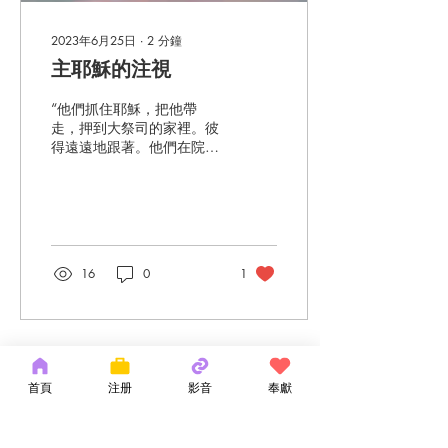
2023年6月25日
∙
2
分鐘
主耶穌的注視
“他們抓住耶穌，把他帶
走，押到大祭司的家裡。彼
得遠遠地跟著。他們在院子
當中生了火，一起坐著。彼
得也坐在他們中間。 有一個
女僕看見彼得坐在火光中，
就注視著他，說：「這個人
也與他是一夥的。」彼得卻
否認說：「你這個女人哪，
16
0
1
我不認識他！」過了一會
兒，另一個人看見他，就
說：「你也是與...
首頁
注册
影音
奉獻