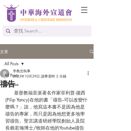
文章
All Posts
李教忠執事
All Posts
2023年10月29日
讀畢需時 2 分鐘
禱告
Chinese
      基督教福音派著名作家菲利普‧揚西
(Pilip Yancy)在他的書「禱告--可以改變什
麼嗎？」說，他寫這本書不是因為他是
禱告的專家，而只是因為他想更多地學
習禱告。聖言講道研經學院創始人及院
長賴若瀚博士/牧師在他的Youtube禱告