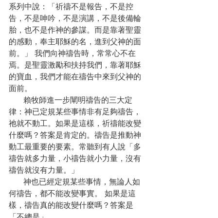
系列中說：「祈禱不是報告，不是控
告，不是呻吟，不是演講，不是後備輪
胎，也不是作神的參謀。而是靠著聖靈
的感動，奉主耶穌的名，進到父神的面
前。」 我們向神禱告時，常常心不在
焉。是聖靈激勵和扶持我們，靠著耶穌
的寶血，我們才能在禱告中來到父神的
面前。
      賴牧師進一步闡明禱告的三大定
律：神已定規某些事情非有足夠禱告，
祂就不動工。如果是這樣，祈禱能改變
什麼嗎？答案是肯定的。禱告是推動神
動工最重要的要素。常聽到有人說「多
禱告就多力量，小禱告就小力量，沒有
禱告就沒有力量。」
      神也已經定規某些事情，無論人如
何禱告，都不能改變事實。 如果是這
樣，禱告真的能改變什麼嗎？答案是
「不總是」。