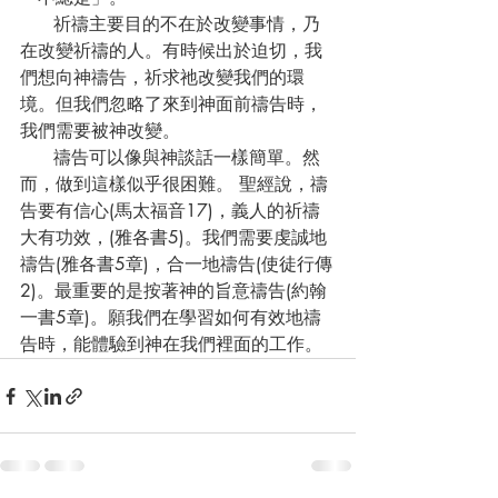
      祈禱主要目的不在於改變事情，乃
在改變祈禱的人。有時候出於迫切，我
們想向神禱告，祈求祂改變我們的環
境。但我們忽略了來到神面前禱告時，
我們需要被神改變。
      禱告可以像與神談話一樣簡單。然
而，做到這樣似乎很困難。 聖經說，禱
告要有信心(馬太福音17)，義人的祈禱
大有功效，(雅各書5)。我們需要虔誠地
禱告(雅各書5章)，合一地禱告(使徒行傳
2)。最重要的是按著神的旨意禱告(約翰
一書5章)。願我們在學習如何有效地禱
告時，能體驗到神在我們裡面的工作。