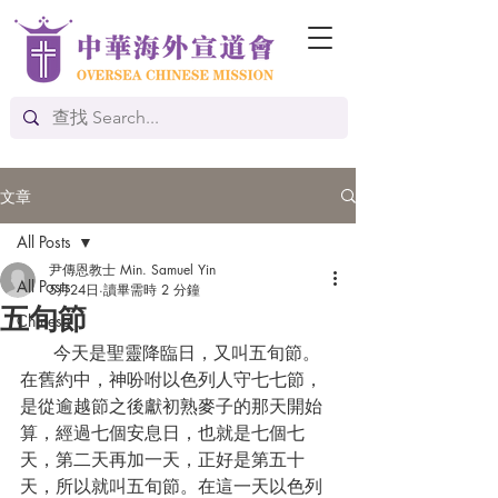
文章
All Posts
尹傳恩教士 Min. Samuel Yin
All Posts
5月24日
讀畢需時 2 分鐘
五旬節
Chinese
      今天是聖靈降臨日，又叫五旬節。
在舊約中，神吩咐以色列人守七七節，
是從逾越節之後獻初熟麥子的那天開始
算，經過七個安息日，也就是七個七
天，第二天再加一天，正好是第五十
天，所以就叫五旬節。在這一天以色列