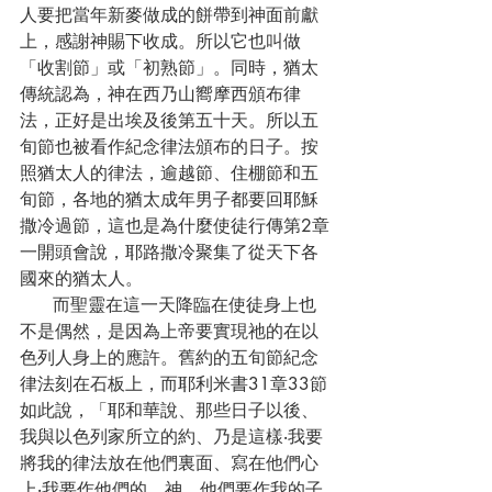
人要把當年新麥做成的餅帶到神面前獻
上，感謝神賜下收成。所以它也叫做
「收割節」或「初熟節」。同時，猶太
傳統認為，神在西乃山嚮摩西頒布律
法，正好是出埃及後第五十天。所以五
旬節也被看作紀念律法頒布的日子。按
照猶太人的律法，逾越節、住棚節和五
旬節，各地的猶太成年男子都要回耶穌
撒冷過節，這也是為什麼使徒行傳第2章
一開頭會說，耶路撒冷聚集了從天下各
國來的猶太人。
      而聖靈在這一天降臨在使徒身上也
不是偶然，是因為上帝要實現祂的在以
色列人身上的應許。舊約的五旬節紀念
律法刻在石板上，而耶利米書31章33節
如此說，「耶和華說、那些日子以後、
我與以色列家所立的約、乃是這樣‧我要
將我的律法放在他們裏面、寫在他們心
上‧我要作他們的　神、他們要作我的子