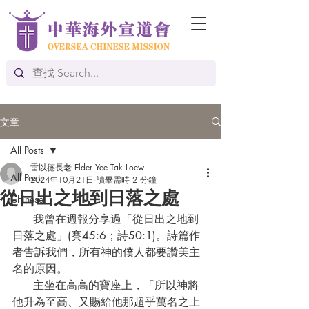
文章
All Posts
雷以德長老 Elder Yee Tak Loew
All Posts
2024年10月21日
讀畢需時 2 分鐘
從日出之地到日落之處
Chinese
      我曾在週報分享過「從日出之地到
日落之處」(賽45:6；詩50:1)。詩篇作
者告訴我們，所有神的僕人都要讚美主
名的原因。
      主坐在高高的寶座上，「所以神將
他升為至高、又賜給他那超乎萬名之上