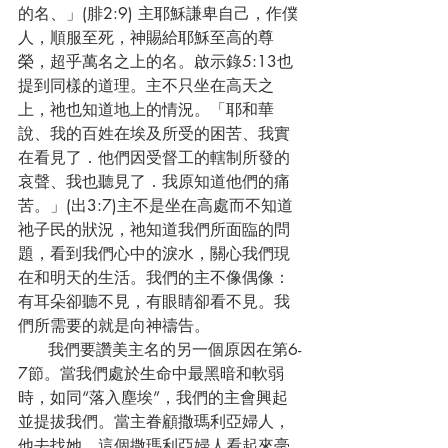
的名、」(腓2:9) 主耶穌謙卑自己，作僕
人，順服至死，神賜給耶穌至高的尊
榮，超乎萬名之上的名。啟示錄5:13也
提到同樣的道理。主不只坐在高天之
上，祂也知道地上的情況。「耶和華
說、我的百姓在埃及所受的困苦、我實
在看見了．他們因受督工的轄制所發的
哀聲、我也聽見了．我原知道他們的痛
苦。」(出3:7)主不是坐在高處而不知道
祂子民的狀況，祂知道我們所面臨的問
題，看到我們心中的淚水，關心我們現
在和明天的生活。我們的主不像偶像：
有耳朵卻聽不見，有眼睛卻看不見。我
們所需要的就是向神禱告。
      我們要讚美主名的另一個原因在第6-
7節。當我們處於生命中最黑暗和軟弱
時，如同“落入塵埃”，我們的主會興起
並提拔我們。當主眷顧撒瑪利亞婦人，
他去找她。這個撒瑪利亞婦人看起來毫