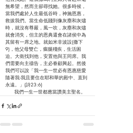
無希望，然而主卻尋找她。很多時候，
當我們處於人生最低谷時，神施恩惠，
救拔我們。當生命低賤到像灰塵和灰燼
時，就沒有尊嚴，風一吹，灰塵和灰燼
就會消失，但主的恩典還會在諸侯中為
其留有一席之地。就如米非波設(撒下
9)，他父母雙亡，瘸腿殘疾，生活困
迫。大衛找到他，安置他與王同席。我
們需要向主禱告，主必眷顧興起。然後
我們可以說「我一生一世必有恩惠慈愛
隨著我‧我且要住在耶和華的殿中、直到
永遠。」(詩23:6)
      我們一生一世都應當讚美主聖名。