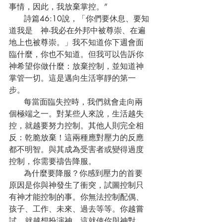
事情，因此，我放棄掌控。”
      詩篇46:10說，「你們要休息、要知
道我是　神‧我必在外邦中被尊崇、在遍
地上也被尊崇。」我不知道你下週會面
臨什麼，你也不知道。但我可以告訴你
神希望你做什麼：放棄控制，並知道神
掌管一切。這是邁向生活寧靜的第一
步。
      每當面臨失控時，我們就會走向兩
個極端之一。對某些人來說，生活越失
控，就越要努力控制。其他人則完全相
反：乾脆放棄！這兩種應對壓力的反應
都不明智。與其成為受害者或變得過度
控制，你需要禱告降服。
      為什麼要降服？你感到壓力的首要
原因是你與神發生了衝突，試圖控制只
有神才能控制的事。你無法控制配偶、
孩子、工作、未來、過去等等。你越嘗
試，就越想扮演神，這就使你與神對