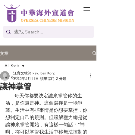
文章
All Posts
江育文牧師 Rev. Ben Kong
All Posts
2025年5月11日
讀畢需時 2 分鐘
讓神掌管
Chinese
      每天你都要決定誰來掌管你的生
活，是你還是神。這個選擇是一場爭
戰。生活中有些事情是你想要掌控，你
想制定自己的規則。但緩解壓力總是從
讓神來掌管開始，有這樣一句話：“神
啊，祢可以掌管我生活中祢無法控制的