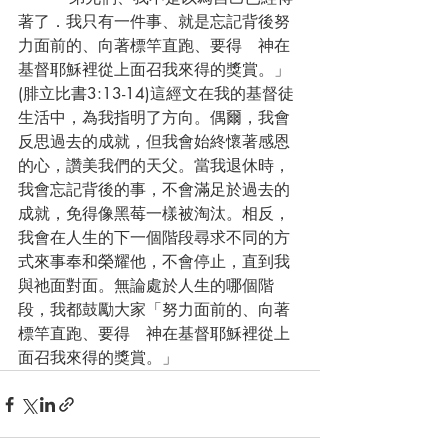
著了．我只有一件事、就是忘記背後努
力面前的、向著標竿直跑、要得　神在
基督耶穌裡從上面召我來得的獎賞。」
(腓立比書3:13-14)這經文在我的基督徒
生活中，為我指明了方向。偶爾，我會
反思過去的成就，但我會始終懷著感恩
的心，讚美我們的天父。當我退休時，
我會忘記背後的事，不會滿足於過去的
成就，免得像黑莓一樣被淘汰。相反，
我會在人生的下一個階段尋求不同的方
式來事奉和榮耀他，不會停止，直到我
與祂面對面。無論處於人生的哪個階
段，我都鼓勵大家「努力面前的、向著
標竿直跑、要得　神在基督耶穌裡從上
面召我來得的獎賞。」