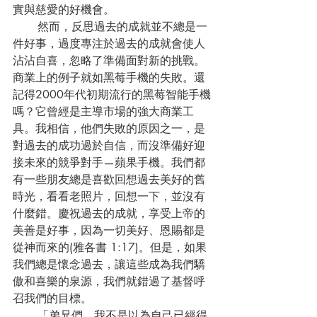
實與慈愛的好機會。
       然而，反思過去的成就並不總是一
件好事，過度專注於過去的成就會使人
沾沾自喜，忽略了準備面對新的挑戰。
商業上的例子就如黑莓手機的失敗。還
記得2000年代初期流行的黑莓智能手機
嗎？它曾經是主導市場的強大商業工
具。我相信，他們失敗的原因之一，是
對過去的成功過於自信，而沒準備好迎
接未來的競爭對手—蘋果手機。我們都
有一些朋友總是喜歡回想過去美好的舊
時光，看看老照片，回想一下，並沒有
什麼錯。慶祝過去的成就，享受上帝的
美善是好事，因為一切美好、恩賜都是
從神而來的(雅各書 1:17)。但是，如果
我們總是懷念過去，讓這些成為我們驕
傲和喜樂的泉源，我們就錯過了基督呼
召我們的目標。
       「弟兄們、我不是以為自己已經得