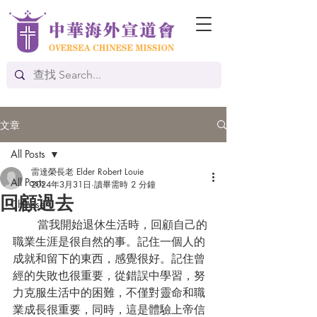
文章
All Posts
雷達榮長老 Elder Robert Louie
All Posts
2024年3月31日
讀畢需時 2 分鐘
回顧過去
Chinese
       當我開始退休生活時，回顧自己的
職業生涯是很自然的事。記住一個人的
成就和留下的東西，感覺很好。記住曾
經的失敗也很重要，從錯誤中學習，努
力克服生活中的困難，不僅對靈命和職
業成長很重要，同時，這是體驗上帝信