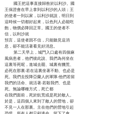
       國王把這事直接歸咎於以利沙。國
王保證會在早上拿到以利沙的人頭；王
的使者一到以家，以利沙就說，明日到
這時候一切都好起來，以色列人必能吃
飽，物價必降回正常。國王的使者不
信，以利沙就
預言，這使者因不信，只能聽見這消
息，卻不能活著看見好消息。
       第二天早上，城門入口處有四個麻
風病患者，他們彼此說、我們為何坐在
這裏等死呢，進城去罷、城裏有饑荒、
必死在那裏‧若在這裏坐著不動、也必是
死。我們去投降亞蘭人的軍隊‧他們若留
我們的活命、就活著‧若殺我們、也是
死。無論哪種方式，死亡都
在我們面前，死於飢荒或是死於敵人。
於是，這四個人來到了敵人的營地，卻
不見一人在那裏。主在他們的營地引起
恐慌，所有人都只顧逃命，留下了食