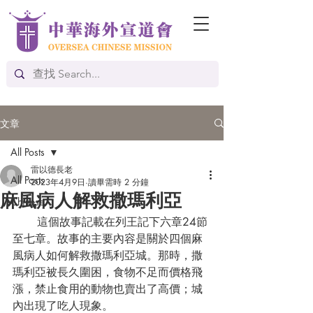
文章
All Posts
雷以德長老
All Posts
2023年4月9日
讀畢需時 2 分鐘
麻風病人解救撒瑪利亞
Chinese
       這個故事記載在列王記下六章24節
至七章。故事的主要內容是關於四個麻
風病人如何解救撒瑪利亞城。那時，撒
瑪利亞被長久圍困，食物不足而價格飛
漲，禁止食用的動物也賣出了高價；城
內出現了吃人現象。