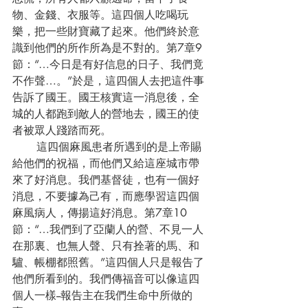
物、金錢、衣服等。這四個人吃喝玩
樂，把一些財寶藏了起來。他們終於意
識到他們的所作所為是不對的。第7章9
節：“…今日是有好信息的日子、我們竟
不作聲…。”於是，這四個人去把這件事
告訴了國王。國王核實這一消息後，全
城的人都跑到敵人的營地去，國王的使
者被眾人踐踏而死。
       這四個麻風患者所遇到的是上帝賜
給他們的祝福，而他們又給這座城市帶
來了好消息。我們基督徒，也有一個好
消息，不要據為己有，而應學習這四個
麻風病人，傳揚這好消息。第7章10
節：“…我們到了亞蘭人的營、不見一人
在那裏、也無人聲、只有拴著的馬、和
驢、帳棚都照舊。”這四個人只是報告了
他們所看到的。我們傳福音可以像這四
個人一樣--報告主在我們生命中所做的