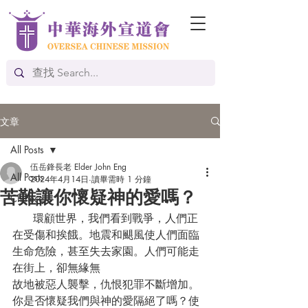
文章
All Posts
伍岳鋒長老 Elder John Eng
All Posts
2024年4月14日
讀畢需時 1 分鐘
苦難讓你懷疑神的愛嗎？
Chinese
      環顧世界，我們看到戰爭，人們正
在受傷和挨餓。地震和颶風使人們面臨
生命危險，甚至失去家園。人們可能走
在街上，卻無緣無        
故地被惡人襲擊，仇恨犯罪不斷增加。
你是否懷疑我們與神的愛隔絕了嗎？使