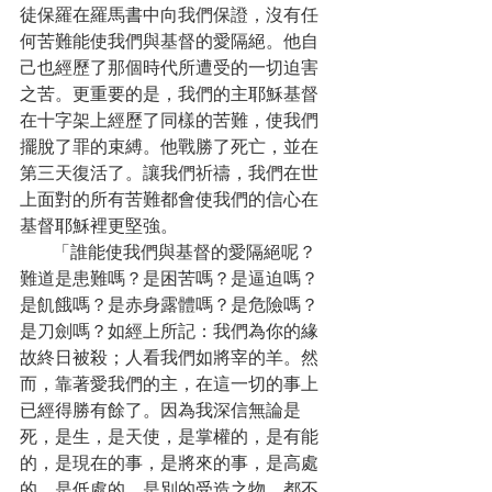
徒保羅在羅馬書中向我們保證，沒有任
何苦難能使我們與基督的愛隔絕。他自
己也經歷了那個時代所遭受的一切迫害
之苦。更重要的是，我們的主耶穌基督
在十字架上經歷了同樣的苦難，使我們
擺脫了罪的束縛。他戰勝了死亡，並在
第三天復活了。讓我們祈禱，我們在世
上面對的所有苦難都會使我們的信心在
基督耶穌裡更堅強。
      「誰能使我們與基督的愛隔絕呢？
難道是患難嗎？是困苦嗎？是逼迫嗎？
是飢餓嗎？是赤身露體嗎？是危險嗎？
是刀劍嗎？如經上所記：我們為你的緣
故終日被殺；人看我們如將宰的羊。然
而，靠著愛我們的主，在這一切的事上
已經得勝有餘了。因為我深信無論是
死，是生，是天使，是掌權的，是有能
的，是現在的事，是將來的事，是高處
的，是低處的，是別的受造之物，都不