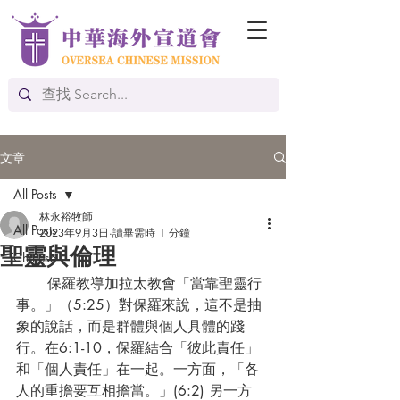
文章
All Posts
林永裕牧師
All Posts
2023年9月3日
讀畢需時 1 分鐘
聖靈與倫理
Chinese
       保羅教導加拉太教會「當靠聖靈行
事。」（5:25）對保羅來說，這不是抽
象的說話，而是群體與個人具體的踐
行。在6:1-10，保羅結合「彼此責任」
和「個人責任」在一起。一方面，「各
人的重擔要互相擔當。」(6:2) 另一方