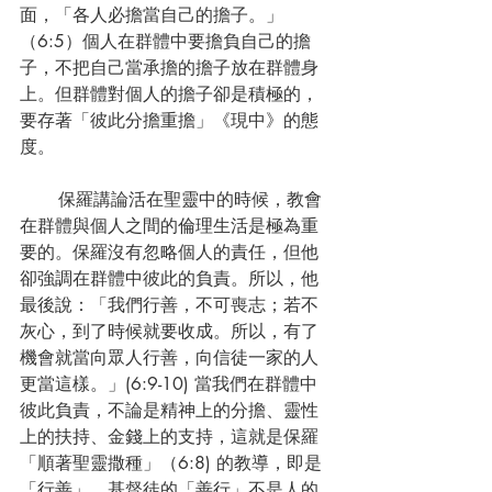
面，「各人必擔當自己的擔子。」
（6:5）個人在群體中要擔負自己的擔
子，不把自己當承擔的擔子放在群體身
上。但群體對個人的擔子卻是積極的，
要存著「彼此分擔重擔」《現中》的態
度。
       保羅講論活在聖靈中的時候，教會
在群體與個人之間的倫理生活是極為重
要的。保羅沒有忽略個人的責任，但他
卻強調在群體中彼此的負責。所以，他
最後說：「我們行善，不可喪志；若不
灰心，到了時候就要收成。所以，有了
機會就當向眾人行善，向信徒一家的人
更當這樣。」(6:9-10) 當我們在群體中
彼此負責，不論是精神上的分擔、靈性
上的扶持、金錢上的支持，這就是保羅
「順著聖靈撒種」（6:8) 的教導，即是
「行善」。基督徒的「善行」不是人的