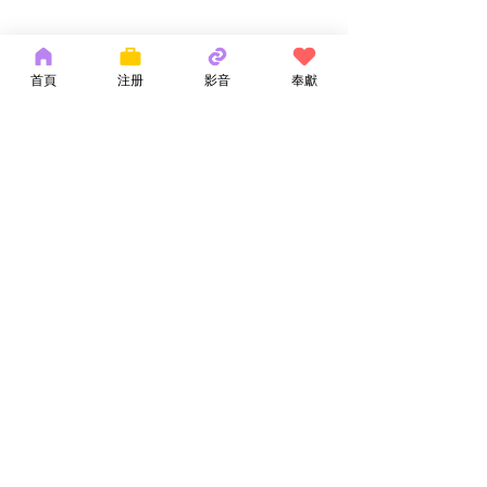
首頁
注册
影音
奉獻
留言
神的話語
耶和華拉法，醫
撰寫留言......
Copyright 2026 by OCM Church
154 Hester Street, New York, NY 10013
Tel:
(212) 219-1472