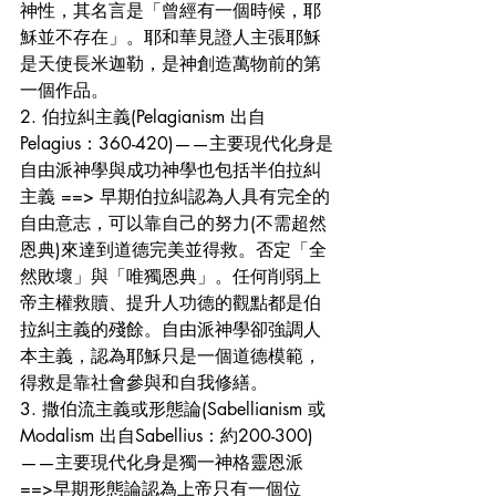
神性，其名言是「曾經有一個時候，耶
穌並不存在」。耶和華見證人主張耶穌
是天使長米迦勒，是神創造萬物前的第
一個作品。
2. 伯拉糾主義(Pelagianism 出自 
Pelagius：360-420)——主要現代化身是
自由派神學與成功神學也包括半伯拉糾
主義 ==> 早期伯拉糾認為人具有完全的
自由意志，可以靠自己的努力(不需超然
恩典)來達到道德完美並得救。否定「全
然敗壞」與「唯獨恩典」。任何削弱上
帝主權救贖、提升人功德的觀點都是伯
拉糾主義的殘餘。自由派神學卻強調人
本主義，認為耶穌只是一個道德模範，
得救是靠社會參與和自我修繕。
3. 撒伯流主義或形態論(Sabellianism 或 
Modalism 出自Sabellius：約200-300)
——主要現代化身是獨一神格靈恩派 
==>早期形態論認為上帝只有一個位