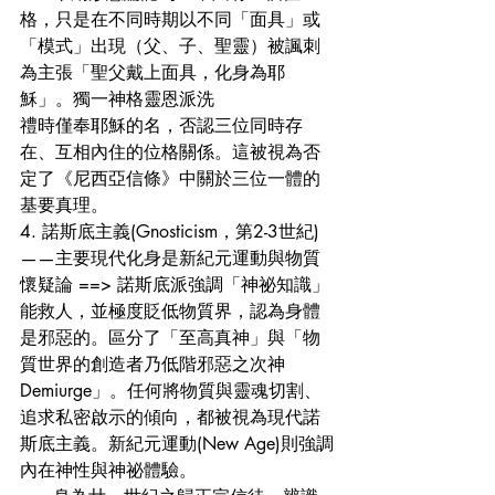
格，只是在不同時期以不同「面具」或
「模式」出現（父、子、聖靈）被諷刺
為主張「聖父戴上面具，化身為耶
穌」。獨一神格靈恩派洗
禮時僅奉耶穌的名，否認三位同時存
在、互相內住的位格關係。這被視為否
定了《尼西亞信條》中關於三位一體的
基要真理。
4. 諾斯底主義(Gnosticism，第2-3世紀)
——主要現代化身是新紀元運動與物質
懷疑論 ==> 諾斯底派強調「神祕知識」
能救人，並極度貶低物質界，認為身體
是邪惡的。區分了「至高真神」與「物
質世界的創造者乃低階邪惡之次神
Demiurge」。任何將物質與靈魂切割、
追求私密啟示的傾向，都被視為現代諾
斯底主義。新紀元運動(New Age)則強調
內在神性與神祕體驗。