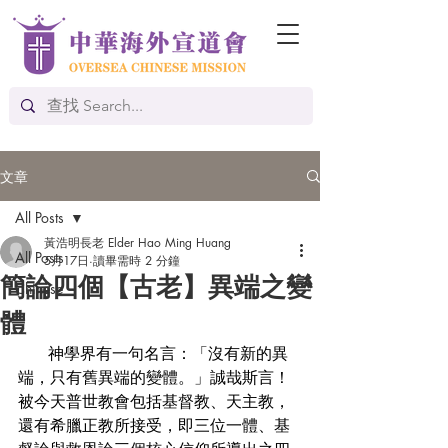
文章
All Posts
黃浩明長老 Elder Hao Ming Huang
All Posts
5月17日
讀畢需時 2 分鐘
簡論四個【古老】異端之變
Chinese
體
      神學界有一句名言：「沒有新的異
端，只有舊異端的變體。」誠哉斯言！
被今天普世教會包括基督教、天主教，
還有希臘正教所接受，即三位一體、基