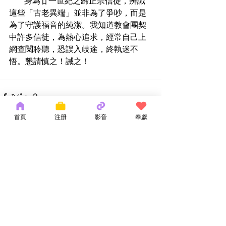
      身為廿一世紀之歸正宗信徒，辨識
這些「古老異端」並非為了爭吵，而是
為了守護福音的純潔。我知道教會團契
中許多信徒，為熱心追求，經常自己上
網查閱聆聽，恐誤入歧途，終執迷不
悟。懇請慎之！誡之！
首頁
注册
影音
奉獻
最新文章
查看全部