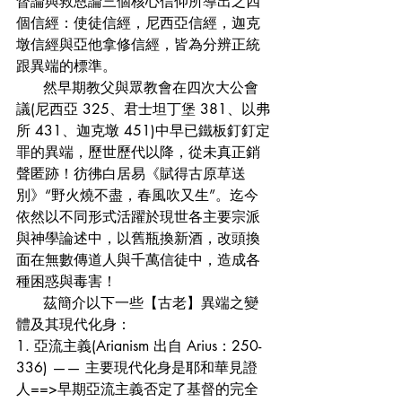
督論與救恩論三個核心信仰所導出之四
個信經：使徒信經，尼西亞信經，迦克
墩信經與亞他拿修信經，皆為分辨正統
跟異端的標準。
      然早期教父與眾教會在四次大公會
議(尼西亞 325、君士坦丁堡 381、以弗
所 431、迦克墩 451)中早已鐵板釘釘定
罪的異端，歷世歷代以降，從未真正銷
聲匿跡！彷彿白居易《賦得古原草送
別》“野火燒不盡，春風吹又生”。迄今
依然以不同形式活躍於現世各主要宗派
與神學論述中，以舊瓶換新酒，改頭換
面在無數傳道人與千萬信徒中，造成各
種困惑與毒害！
      茲簡介以下一些【古老】異端之變
體及其現代化身：
1. 亞流主義(Arianism 出自 Arius：250-
336) —— 主要現代化身是耶和華見證
人==>早期亞流主義否定了基督的完全