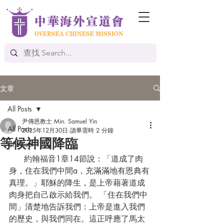
文章
All Posts
尹傳恩教士 Min. Samuel Yin
All Posts
2025年12月30日
讀畢需時 2 分鐘
等候神國降臨
Chinese
      約翰福音1章14節說：「道成了肉
身，住在我們中間a，充滿滿地有恩典有
真理。」耶穌的降生，是上帝藉著道成
肉身把自己啟示給我們。 「住在我們中
間」清楚地告訴我們：上帝是進入我們
的歷史，與我們同在。這正呼應了馬太