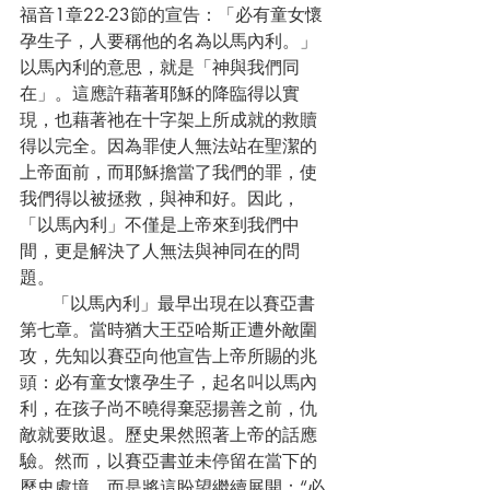
福音1章22-23節的宣告：「必有童女懷
孕生子，人要稱他的名為以馬內利。」
以馬內利的意思，就是「神與我們同
在」。這應許藉著耶穌的降臨得以實
現，也藉著祂在十字架上所成就的救贖
得以完全。因為罪使人無法站在聖潔的
上帝面前，而耶穌擔當了我們的罪，使
我們得以被拯救，與神和好。因此，
「以馬內利」不僅是上帝來到我們中
間，更是解決了人無法與神同在的問
題。
      「以馬內利」最早出現在以賽亞書
第七章。當時猶大王亞哈斯正遭外敵圍
攻，先知以賽亞向他宣告上帝所賜的兆
頭：必有童女懷孕生子，起名叫以馬內
利，在孩子尚不曉得棄惡揚善之前，仇
敵就要敗退。歷史果然照著上帝的話應
驗。然而，以賽亞書並未停留在當下的
歷史處境，而是將這盼望繼續展開：“必