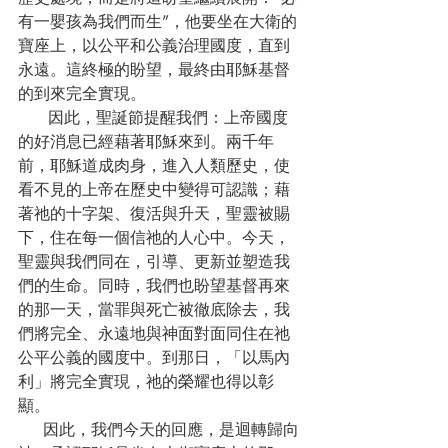
有一嬰孩為我們而生”，他要坐在大衛的
寶座上，以公平和公義治理國度，直到
永遠。這終極的盼望，最終由耶穌基督
的到來完全實現。
      因此，聖誕節提醒我們：上帝國度
的好消息已經藉著耶穌來到。兩千年
前，耶穌道成肉身，進入人類歷史，使
看不見的上帝在歷史中變得可認識；藉
著祂的十字架、復活與升天，聖靈被賜
下，住在每一個信祂的人心中。今天，
聖靈與我們同在，引導、更新並塑造我
們的生命。同時，我們也盼望基督再來
的那一天，當罪與死亡被徹底除去，我
們將完全、永遠地與神面對面同住在祂
公平公義的國度中。到那日，「以馬內
利」將完全實現，祂的榮耀也得以彰
顯。
     因此，我們今天的回應，是迴轉歸向