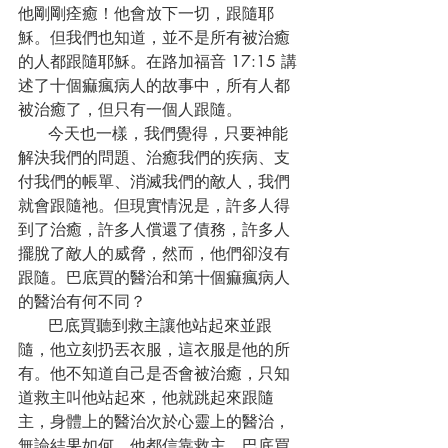
他剛剛痊癒！他會放下一切，跟隨耶
穌。但我們也知道，並不是所有被治癒
的人都跟隨耶穌。在路加福音 17:15 講
述了十個痲瘋病人的故事中，所有人都
被治癒了，但只有一個人跟隨。
      今天也一樣，我們覺得，只要神能
解決我們的問題、治癒我們的疾病、支
付我們的帳單、消滅我們的敵人，我們
就會跟隨祂。但現實情況是，許多人得
到了治癒，許多人償還了債務，許多人
擺脫了敵人的威脅，然而，他們卻沒有
跟隨。巴底買的醫治和第十個痲瘋病人
的醫治有何不同？
      巴底買聽到救主讓他站起來並跟
隨，他立刻扔丟衣服，這衣服是他的所
有。他不知道自己是否會被治癒，只知
道救主叫他站起來，他就跳起來跟隨
主，身體上的醫治次於心靈上的醫治，
無論結果如何，他都信靠救主。巴底買