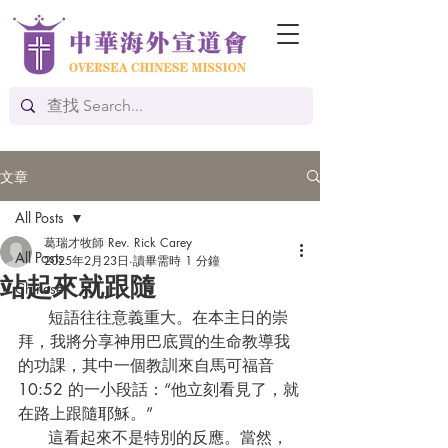
文章
All Posts
葛瑞才牧師 Rev. Rick Carey
All Posts
2025年2月23日
讀畢需時 1 分鐘
站起來就跟隨
Chinese
      短語往往意義重大。在本主日的崇
拜，我將分享神用巴底買的生命教導我
的功課，其中一個教訓來自馬可福音 
10:52 的一小段話：“他立刻看見了，就
在路上跟隨耶穌。”
      這看起來不是特別的反應。當然，