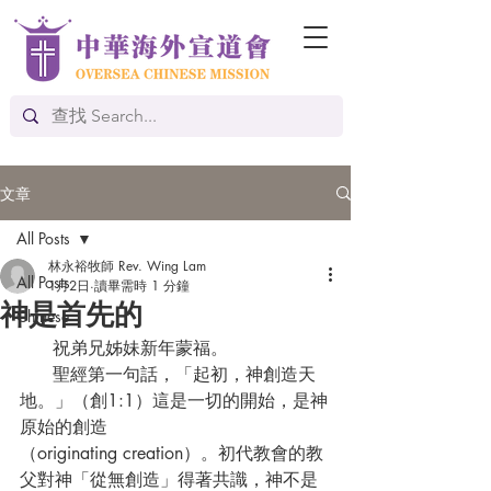
文章
All Posts
林永裕牧師 Rev. Wing Lam
All Posts
1月2日
讀畢需時 1 分鐘
神是首先的
Chinese
      祝弟兄姊妹新年蒙福。
      聖經第一句話，「起初，神創造天
地。」（創1:1）這是一切的開始，是神
原始的創造
（originating creation）。初代教會的教
父對神「從無創造」得著共識，神不是