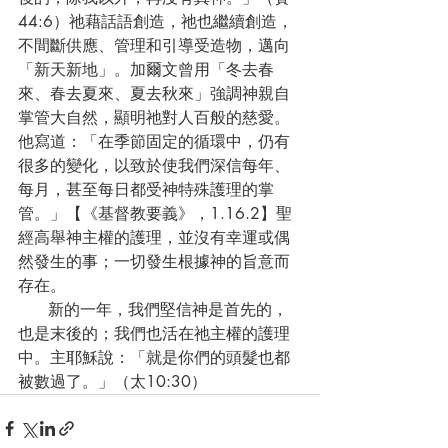
44:6）祂藉話語創造，祂也繼續創造，
不間斷供應、管理和引導受造物，邁向
「新天新地」。加爾文曾用「冬去春
來、春去夏來、夏去秋來」強調神親自
掌管大自然，顯明祂對人百般的慈愛。
他寫道：「在季節固定的循環中，仍有
很多的變化，以致於使我們深信每年、
每月，甚至每日都受神特殊護理的掌
管。」【《基督教要義》，1.16.2】聖
經高舉神主權的護理，並沒有幸運或偶
然發生的事；一切發生根據神的旨意而
存在。
      新的一年，我們堅信神是首先的，
也是末後的；我們也活在祂主權的護理
中。主耶穌說：「就是你們的頭髮也都
被數過了。」（太10:30）