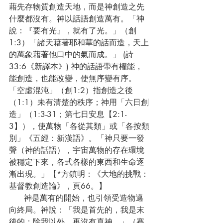
藉先存物質創造天地，而是神創造之先
什麼都沒有。神以話語創造萬有。「神
說：『要有光』，就有了光。」（創
1:3）「諸天藉著耶和華的話而造，天上
的萬象藉著他口中的氣而成。」 (詩
33:6《新譯本》) 神的話語帶有權能，
能創造，也能改變，使無序變有序。
「空虛混沌」（創1:2）指創造之後
（1:1）未有清楚的秩序；神用「六日創
造」（1:3-31；第七日安息【2:1-
3】），使萬物「各從其類」或「各按類
別」《五經：新漢語》。「神只要一發
聲（神的話語），宇宙萬物的存在環境
被穩定下來，各式各樣的東西和生命逐
漸出現。」【*方鎮明：《大地的挑戰：
基督教創造論》，頁66。】
      神是萬有的開始，也引領受造物邁
向終局。神說：「我是首先的，我是末
後的；除我以外，再沒有真神。」（賽