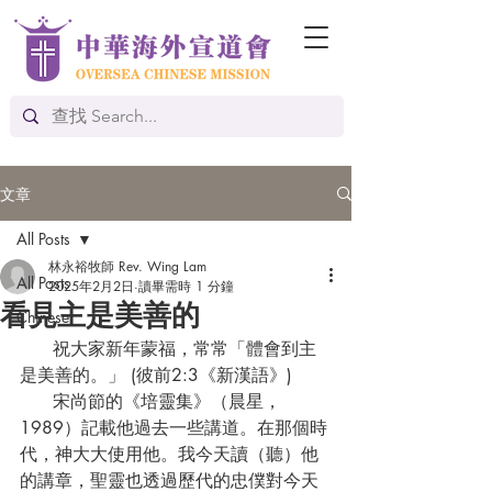
文章
All Posts
林永裕牧師 Rev. Wing Lam
All Posts
2025年2月2日
讀畢需時 1 分鐘
看見主是美善的
Chinese
      祝大家新年蒙福，常常「體會到主
是美善的。」 (彼前2:3《新漢語》)
      宋尚節的《培靈集》（晨星，
1989）記載他過去一些講道。在那個時
代，神大大使用他。我今天讀（聽）他
的講章，聖靈也透過歷代的忠僕對今天