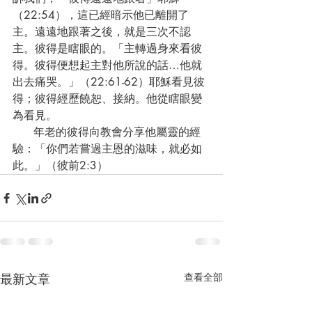
（22:54），這已經暗示他已離開了
主。遠遠地跟著之後，就是三次不認
主。彼得是瞎眼的。「主轉過身來看彼
得。彼得便想起主對他所說的話…他就
出去痛哭。」（22:61-62）耶穌看見彼
得；彼得經歷饒恕、接納。他從瞎眼變
為看見。
      年老的彼得向教會分享他屬靈的經
驗：「你們若嘗過主恩的滋味，就必如
此。」（彼前2:3）
最新文章
查看全部