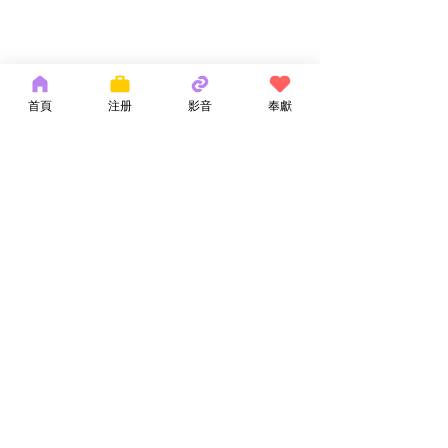
首頁
注册
影音
奉獻
留言
神的話語
耶和華拉法，醫
撰寫留言......