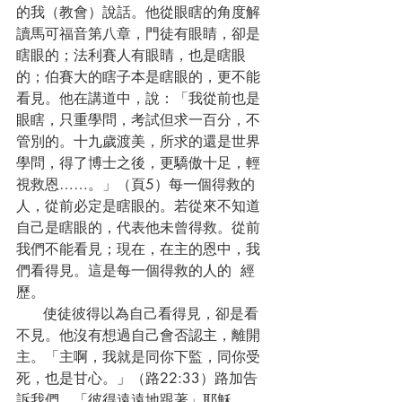
的我（教會）說話。他從眼瞎的角度解
讀馬可福音第八章，門徒有眼睛，卻是
瞎眼的；法利賽人有眼睛，也是瞎眼
的；伯賽大的瞎子本是瞎眼的，更不能
看見。他在講道中，說：「我從前也是
眼瞎，只重學問，考試但求一百分，不
管別的。十九歲渡美，所求的還是世界
學問，得了博士之後，更驕傲十足，輕
視救恩……。」（頁5）每一個得救的
人，從前必定是瞎眼的。若從來不知道
自己是瞎眼的，代表他未曾得救。從前
我們不能看見；現在，在主的恩中，我
們看得見。這是每一個得救的人的  經
歷。
      使徒彼得以為自己看得見，卻是看
不見。他沒有想過自己會否認主，離開
主。「主啊，我就是同你下監，同你受
死，也是甘心。」（路22:33）路加告
訴我們，「彼得遠遠地跟著」耶穌