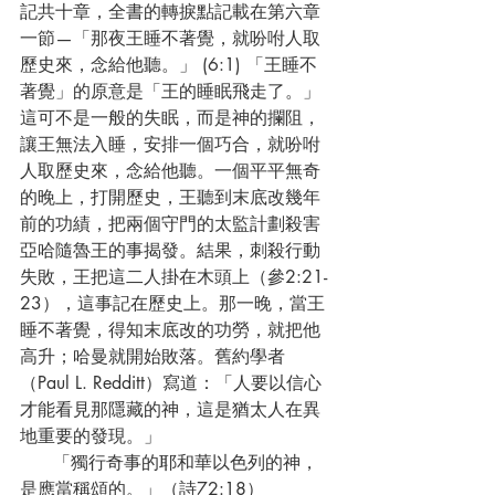
記共十章，全書的轉捩點記載在第六章
一節—「那夜王睡不著覺，就吩咐人取
歷史來，念給他聽。」 (6:1) 「王睡不
著覺」的原意是「王的睡眠飛走了。」
這可不是一般的失眠，而是神的攔阻，
讓王無法入睡，安排一個巧合，就吩咐
人取歷史來，念給他聽。一個平平無奇
的晚上，打開歷史，王聽到末底改幾年
前的功績，把兩個守門的太監計劃殺害
亞哈隨魯王的事揭發。結果，刺殺行動
失敗，王把這二人掛在木頭上（參2:21-
23），這事記在歷史上。那一晚，當王
睡不著覺，得知末底改的功勞，就把他
高升；哈曼就開始敗落。舊約學者
（Paul L. Redditt）寫道：「人要以信心
才能看見那隱藏的神，這是猶太人在異
地重要的發現。」
      「獨行奇事的耶和華以色列的神，
是應當稱頌的。」（詩72:18）