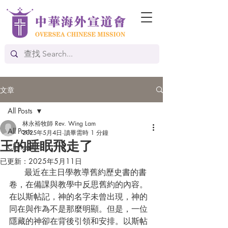
文章
All Posts
林永裕牧師 Rev. Wing Lam
All Posts
2025年5月4日
讀畢需時 1 分鐘
王的睡眠飛走了
Chinese
已更新：
2025年5月11日
      最近在主日學教導舊約歷史書的書
卷，在備課與教學中反思舊約的內容。
在以斯帖記，神的名字未曾出現，神的
同在與作為不是那麼明顯。但是，一位
隱藏的神卻在背後引領和安排。以斯帖