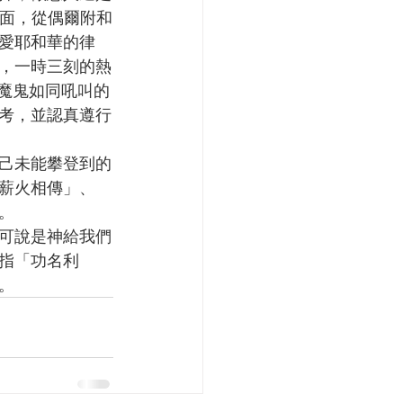
層面，從偶爾附和
愛耶和華的律
，一時三刻的熱
敵魔鬼如同吼叫的
考，並認真遵行
薪火相傳」、
。
指「功名利
。