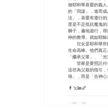
做耶和華喜愛的義人
的「同謀」，進而成
法」，喜愛有遵行的
度是不足抵抗魔鬼的
獅子，遍地遊行，尋
神的教導。就如耶穌
      兒女是耶和華所賜的產業，不能看為是我們生命的延續，期盼他們達到自己未能攀登到的
生命高峰。他們真正
「繼承父業」、「光
      管家是要照託付者，耶和華的心意，去育養那被託管的兒女。詩篇第一篇可說是神給我們
這些為父親的指引，
祿」，而是「合神心