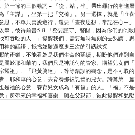
。第一節的三個動詞 -- 「從，站，坐」帶出罪行的漸進
為「主謀」，坐第一把「交椅」。另一選擇，就是「唯喜
意思，不單只喜愛遵行，還要「晝夜思想，常記在心中」
攻擊，彼得前書5:8 「務要謹守、警醒，因為你們的仇
找可吞吃的人。」提醒我們，需要無時無刻的去熟讀，思
用神的話語，抵擋並勝過魔鬼三次的引誘試探。
是屬於耶和華的，我們只是神託付的管家。期望兒女們「
宗耀祖」、「飛黃騰達」，等等錯誤的觀念，是不可取的
也是祂的心意，養育兒女成為「有福」的人。「福」不是
意」所帶來的幸福和喜樂。願在父親節，彼此提醒和勉勵