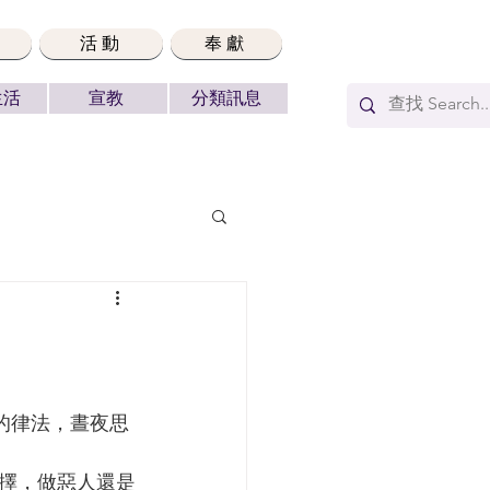
活動
奉獻
生活
宣教
分類訊息
擇，做惡人還是