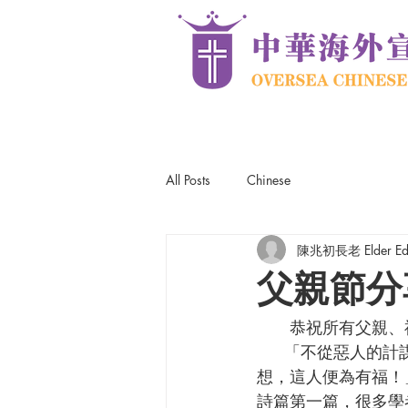
All Posts
Chinese
陳兆初長老 Elder Edw
父親節分
      恭祝
     「不從惡人的計謀，不站罪人的道路，不坐褻慢人的座位，唯喜愛耶和華的律法，晝夜思
想，這人便為有福！」(
詩篇第一篇，很多學