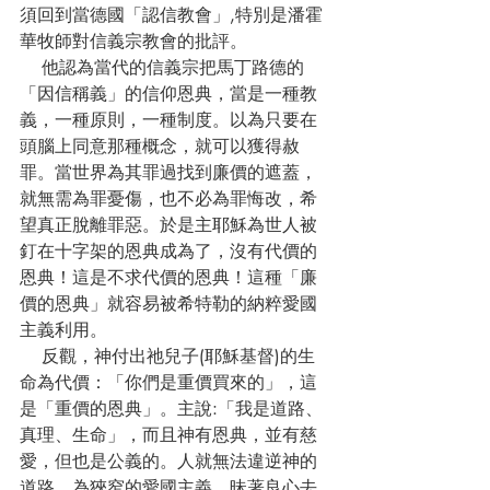
須回到當德國「認信教會」,特別是潘霍
華牧師對信義宗教會的批評。
    他認為當代的信義宗把馬丁路德的
「因信稱義」的信仰恩典，當是一種教
義，一種原則，一種制度。以為只要在
頭腦上同意那種概念，就可以獲得赦
罪。當世界為其罪過找到廉價的遮蓋，
就無需為罪憂傷，也不必為罪悔改，希
望真正脫離罪惡。於是主耶穌為世人被
釘在十字架的恩典成為了，沒有代價的
恩典！這是不求代價的恩典！這種「廉
價的恩典」就容易被希特勒的納粹愛國
主義利用。
    反觀，神付出祂兒子(耶穌基督)的生
命為代價：「你們是重價買來的」，這
是「重價的恩典」。主說:「我是道路、
真理、生命」，而且神有恩典，並有慈
愛，但也是公義的。人就無法違逆神的
道路，為狹窄的愛國主義，昧著良心去