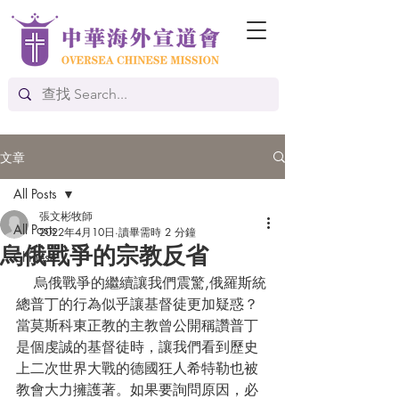
文章
All Posts
張文彬牧師
All Posts
2022年4月10日
讀畢需時 2 分鐘
烏俄戰爭的宗教反省
Chinese
    烏俄戰爭的繼續讓我們震驚,俄羅斯統
總普丁的行為似乎讓基督徒更加疑惑？
當莫斯科東正教的主教曾公開稱讚普丁
是個虔誠的基督徒時，讓我們看到歷史
上二次世界大戰的德國狂人希特勒也被
教會大力擁護著。如果要詢問原因，必