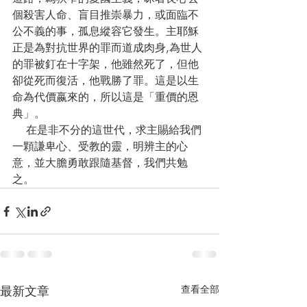
個殺害人命、盲目推崇暴力，或面臨不
公不義的事，孤息縱容它發生。主耶穌
正是為對抗世界的罪而道成肉身,為世人
的罪被釘在十字架，他雖然死了，但他
卻從死而復活，他戰勝了罪。這是以生
命為代價嬴來的，所以這是「重價的恩
典」。
    在是非不分的這世代，求主賜給我們
一顆謙卑心、受教的靈，明辨主的心
意，並大膽勇敢跟隨基督，我們共勉
之。
最新文章
查看全部