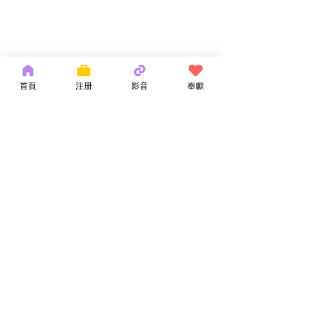
首頁
注册
影音
奉獻
留言
神的話語