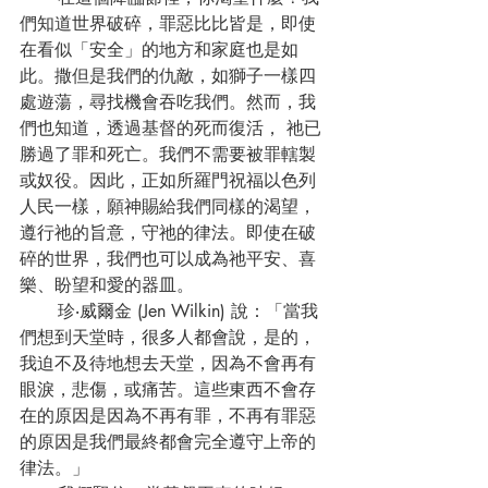
們知道世界破碎，罪惡比比皆是，即使
在看似「安全」的地方和家庭也是如
此。撒但是我們的仇敵，如獅子一樣四
處遊蕩，尋找機會吞吃我們。然而，我
們也知道，透過基督的死而復活， 祂已
勝過了罪和死亡。我們不需要被罪轄製
或奴役。因此，正如所羅門祝福以色列
人民一樣，願神賜給我們同樣的渴望，
遵行祂的旨意，守祂的律法。即使在破
碎的世界，我們也可以成為祂平安、喜
樂、盼望和愛的器皿。
       珍‧威爾金 (Jen Wilkin) 說：「當我
們想到天堂時，很多人都會說，是的，
我迫不及待地想去天堂，因為不會再有
眼淚，悲傷，或痛苦。這些東西不會存
在的原因是因為不再有罪，不再有罪惡
的原因是我們最終都會完全遵守上帝的
律法。」