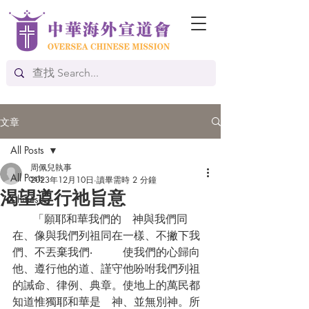
文章
All Posts
周佩兒執事
All Posts
2023年12月10日
讀畢需時 2 分鐘
渴望遵行祂旨意
Chinese
      「願耶和華我們的　神與我們同
在、像與我們列祖同在一樣、不撇下我
們、不丟棄我們‧  	使我們的心歸向
他、遵行他的道、謹守他吩咐我們列祖
的誡命、律例、典章。使地上的萬民都
知道惟獨耶和華是　神、並無別神。所