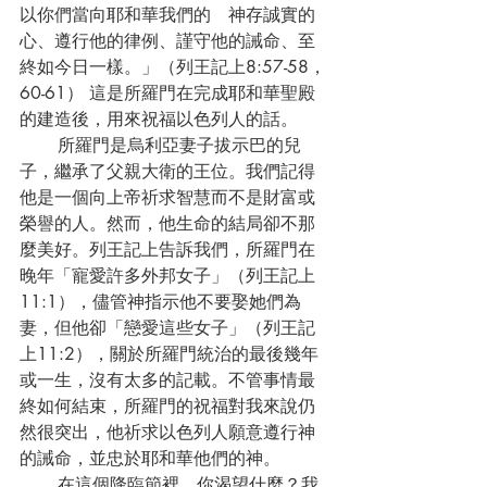
以你們當向耶和華我們的　神存誠實的
心、遵行他的律例、謹守他的誡命、至
終如今日一樣。」（列王記上8:57-58，
60-61） 這是所羅門在完成耶和華聖殿
的建造後，用來祝福以色列人的話。
       所羅門是烏利亞妻子拔示巴的兒
子，繼承了父親大衛的王位。我們記得
他是一個向上帝祈求智慧而不是財富或
榮譽的人。然而，他生命的結局卻不那
麼美好。列王記上告訴我們，所羅門在
晚年「寵愛許多外邦女子」（列王記上
11:1），儘管神指示他不要娶她們為
妻，但他卻「戀愛這些女子」（列王記
上11:2），關於所羅門統治的最後幾年
或一生，沒有太多的記載。不管事情最
終如何結束，所羅門的祝福對我來說仍
然很突出，他祈求以色列人願意遵行神
的誡命，並忠於耶和華他們的神。
       在這個降臨節裡，你渴望什麼？我