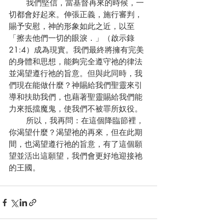
       我們堅信，當基督再來的時候，一
切都會好起來。伸張正義，施行審判，
賜予安慰，神的形象如此之近，以至
「擦去他們一切的眼淚．」（啟示錄
21:4）成為現實。我們最終將擁有完美
的身體和思想，能夠完全遵守祂的律法
並渴望遵行祂的旨意。但與此同時，我
們現在能做什麼？神賜給我們聖靈來引
導和扶助我們，也藉著聖靈賜給我們能
力來抵擋魔鬼，使我們不被罪所奴役。
       所以，我再問：在這個降臨節裡，
你渴望什麼？渴望祂的再來，但在此期
間，也渴望遵行祂的旨意，有了這個願
望並活出這願望，我們會更好地迎接祂
的王國。