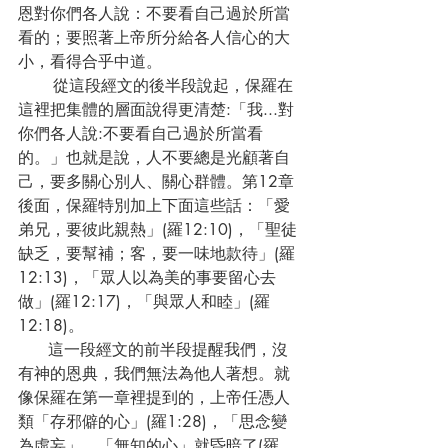
恩對你們各人說：不要看自己過於所當
看的；要照著上帝所分給各人信心的大
小，看得合乎中道。
       從這段經文的後半段說起，保羅在
這裡把集體的層面說得更清楚:「我...對
你們各人說:不要看自己過於所當看
的。」也就是說，人不要總是光顧著自
己，要多關心別人、關心群體。第12章
後面，保羅特別加上下面這些話：「愛
弟兄，要彼此親熱」(羅12:10)，「聖徒
缺乏，要幫補；客，要一味地款待」(羅
12:13)，「眾人以為美的事要留心去
做」(羅12:17)，「與眾人和睦」(羅
12:18)。
      這一段經文的前半段提醒我們，沒
有神的恩典，我們無法為他人著想。就
像保羅在第一章裡提到的，上帝任憑人
類「存邪僻的心」(羅1:28)，「思念變
為虛妄」、「無知的心」就昏暗了(羅