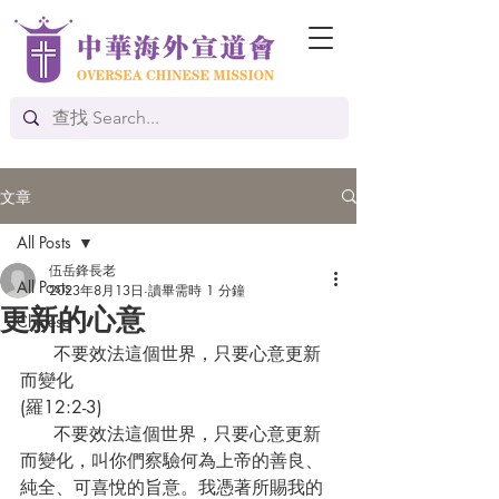
文章
All Posts
伍岳鋒長老
All Posts
2023年8月13日
讀畢需時 1 分鐘
更新的心意
Chinese
      不要效法這個世界，只要心意更新
而變化
(羅12:2-3)
      不要效法這個世界，只要心意更新
而變化，叫你們察驗何為上帝的善良、
純全、可喜悅的旨意。我憑著所賜我的