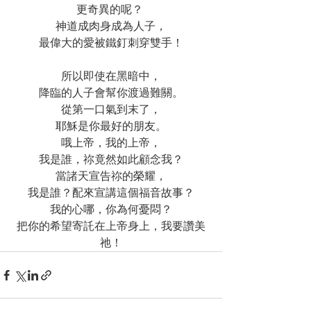
更奇異的呢？ 
神道成肉身成為人子，
最偉大的愛被鐵釘刺穿雙手！
所以即使在黑暗中，
降臨的人子會幫你渡過難關。
從第一口氣到末了，
耶穌是你最好的朋友。
哦上帝，我的上帝，
我是誰，祢竟然如此顧念我？
當諸天宣告祢的榮耀，
我是誰？配來宣講這個福音故事？
我的心哪，你為何憂悶？
把你的希望寄託在上帝身上，我要讚美
祂！