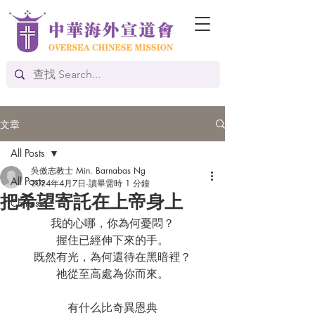
文章
All Posts
吳傲志教士 Min. Barnabas Ng
All Posts
2024年4月7日
讀畢需時 1 分鐘
把希望寄託在上帝身上
Chinese
我的心哪，你為何憂悶？
握住已經伸下來的手。
既然有光，為何還待在黑暗裡？
祂從至高處為你而來。
有什么比奇異恩典